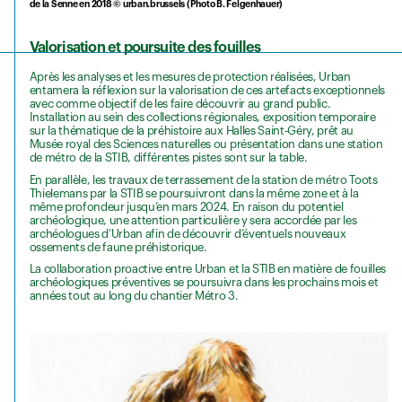
de la Senne en 2018 © urban.brussels (Photo B. Felgenhauer)
Valorisation et poursuite des fouilles
Après les analyses et les mesures de protection réalisées, Urban
entamera la réflexion sur la valorisation de ces artefacts exceptionnels
avec comme objectif de les faire découvrir au grand public.
Installation au sein des collections régionales, exposition temporaire
sur la thématique de la préhistoire aux Halles Saint-Géry, prêt au
Musée royal des Sciences naturelles ou présentation dans une station
de métro de la STIB, différentes pistes sont sur la table.
En parallèle, les travaux de terrassement de la station de métro Toots
Thielemans par la STIB se poursuivront dans la même zone et à la
même profondeur jusqu’en mars 2024. En raison du potentiel
archéologique, une attention particulière y sera accordée par les
archéologues d’Urban afin de découvrir d’éventuels nouveaux
ossements de faune préhistorique.
La collaboration proactive entre Urban et la STIB en matière de fouilles
archéologiques préventives se poursuivra dans les prochains mois et
années tout au long du chantier Métro 3.