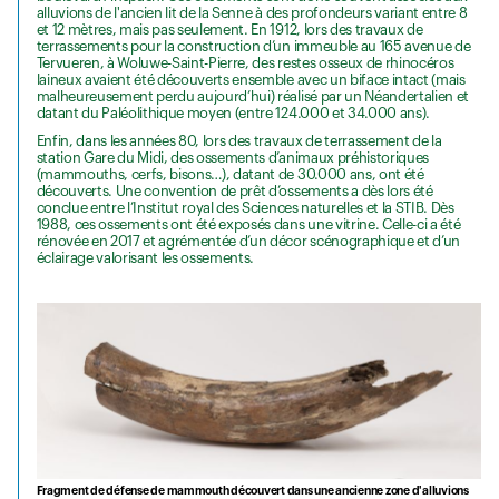
alluvions de l'ancien lit de la Senne à des profondeurs variant entre 8
et 12 mètres, mais pas seulement. En 1912, lors des travaux de
terrassements pour la construction d’un immeuble au 165 avenue de
Tervueren, à Woluwe-Saint-Pierre, des restes osseux de rhinocéros
laineux avaient été découverts ensemble avec un biface intact (mais
malheureusement perdu aujourd’hui) réalisé par un Néandertalien et
datant du Paléolithique moyen (entre 124.000 et 34.000 ans).
Enfin, dans les années 80, lors des travaux de terrassement de la
station Gare du Midi, des ossements d’animaux préhistoriques
(mammouths, cerfs, bisons…), datant de 30.000 ans, ont été
découverts. Une convention de prêt d’ossements a dès lors été
conclue entre l’Institut royal des Sciences naturelles et la STIB. Dès
1988, ces ossements ont été exposés dans une vitrine. Celle-ci a été
rénovée en 2017 et agrémentée d’un décor scénographique et d’un
éclairage valorisant les ossements.
Fragment de défense de mammouth découvert dans une ancienne zone d'alluvions