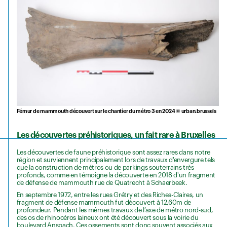
Fémur de mammouth découvert sur le chantier du métro 3 en 2024 © urban.brussels
Les découvertes préhistoriques, un fait rare à Bruxelles
Les découvertes de faune préhistorique sont assez rares dans notre
région et surviennent principalement lors de travaux d'envergure tels
que la construction de métros ou de parkings souterrains très
profonds, comme en témoigne la découverte en 2018 d'un fragment
de défense de mammouth rue de Quatrecht à Schaerbeek.
En septembre 1972, entre les rues Grétry et des Riches-Claires, un
fragment de défense mammouth fut découvert à 12,60m de
profondeur. Pendant les mêmes travaux de l’axe de métro nord-sud,
des os de rhinocéros laineux ont été découvert sous la voirie du
boulevard Anspach. Ces ossements sont donc souvent associés aux