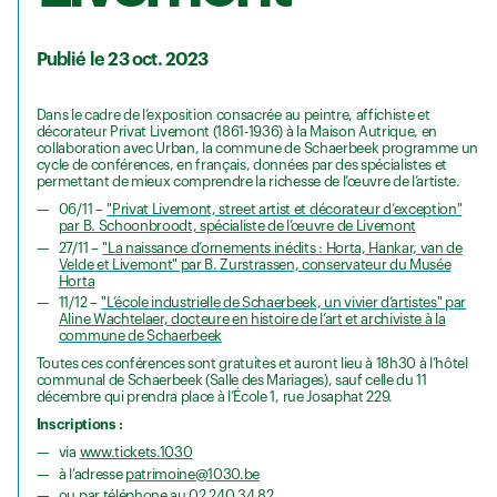
Publié le 23 oct. 2023
Dans le cadre de l’exposition consacrée au peintre, affichiste et
décorateur Privat Livemont (1861-1936) à la Maison Autrique, en
collaboration avec Urban, la commune de Schaerbeek programme un
cycle de conférences, en français, données par des spécialistes et
permettant de mieux comprendre la richesse de l’œuvre de l’artiste.
06/11 –
"Privat Livemont, street artist et décorateur d’exception"
par B. Schoonbroodt, spécialiste de l’œuvre de Livemont
27/11 –
"La naissance d’ornements inédits : Horta, Hankar, van de
Velde et Livemont" par B. Zurstrassen, conservateur du Musée
Horta
11/12 –
"L’école industrielle de Schaerbeek, un vivier d’artistes" par
Aline Wachtelaer, docteure en histoire de l’art et archiviste à la
commune de Schaerbeek
Toutes ces conférences sont gratuites et auront lieu à 18h30 à l’hôtel
communal de Schaerbeek (Salle des Mariages), sauf celle du 11
décembre qui prendra place à l’École 1, rue Josaphat 229.
Inscriptions :
via
www.tickets.1030
à l’adresse
patrimoine@1030.be
ou par téléphone au 02 240 34 82.