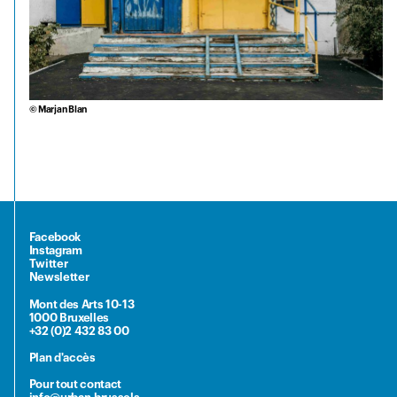
© Marjan Blan
Facebook
Instagram
Twitter
Newsletter
Mont des Arts 10-13
1000 Bruxelles
+32 (0)2 432 83 00
Plan d'accès
Pour tout contact