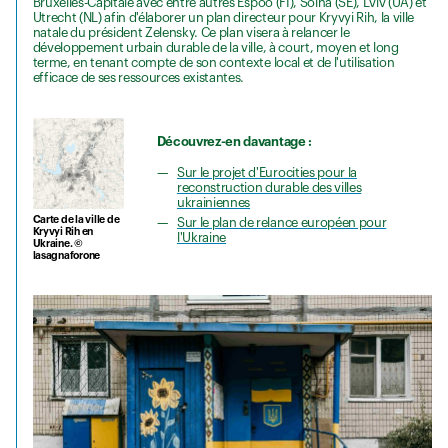
Bruxelles-Capitale avec entre autres Espoo (FI), Solna (SE), Lviv (UA) et
Utrecht (NL) afin d'élaborer un plan directeur pour Kryvyi Rih, la ville
natale du président Zelensky. Ce plan visera à relancer le
développement urbain durable de la ville, à court, moyen et long
terme, en tenant compte de son contexte local et de l'utilisation
efficace de ses ressources existantes.
Découvrez-en davantage :
Sur le projet d'Eurocities pour la
reconstruction durable des villes
ukrainiennes
Carte de la ville de
Sur le plan de relance européen pour
Kryvyi Rih en
l'Ukraine
Ukraine. ©
lasagnaforone