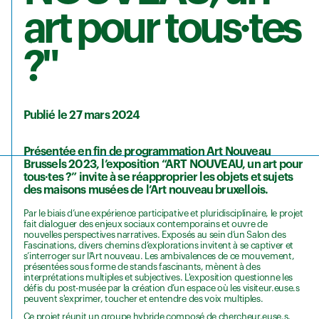
art pour tous·tes
?"
Publié le 27 mars 2024
Présentée en fin de programmation Art Nouveau
Brussels 2023, l’exposition “ART NOUVEAU, un art pour
tous·tes ?” invite à se réapproprier les objets et sujets
des maisons musées de l’Art nouveau bruxellois.
Par le biais d’une expérience participative et pluridisciplinaire, le projet
fait dialoguer des enjeux sociaux contemporains et ouvre de
nouvelles perspectives narratives. Exposés au sein d’un Salon des
Fascinations, divers chemins d’explorations invitent à se captiver et
s’interroger sur l’Art nouveau. Les ambivalences de ce mouvement,
présentées sous forme de stands fascinants, mènent à des
interprétations multiples et subjectives. L'exposition questionne les
défis du post-musée par la création d’un espace où les visiteur.euse.s
peuvent s'exprimer, toucher et entendre des voix multiples.
Ce projet réunit un groupe hybride composé de chercheur.euse.s,