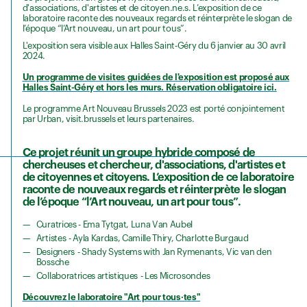
d'associations, d'artistes et de citoyen.ne.s. L’exposition de ce
laboratoire raconte des nouveaux regards et réinterprète le slogan de
l’époque “l’Art nouveau, un art pour tous”.
L'exposition sera visible aux Halles Saint-Géry du 6 janvier au 30 avril
2024.
Un programme de visites guidées de l'exposition est proposé aux
Halles Saint-Géry et hors les murs. Réservation obligatoire ici.
Le programme Art Nouveau Brussels 2023 est porté conjointement
par Urban, visit.brussels et leurs partenaires.
Ce projet réunit un groupe hybride composé de
chercheuses et chercheur, d'associations, d'artistes et
de citoyennes et citoyens. L’exposition de ce laboratoire
raconte de nouveaux regards et réinterprète le slogan
de l’époque “l’Art nouveau, un art pour tous”.
Curatrices - Ema Tytgat, Luna Van Aubel
Artistes - Ayla Kardas, Camille Thiry, Charlotte Burgaud
Designers - Shady Systems with Jan Rymenants, Vic van den
Bossche
Collaboratrices artistiques - Les Microsondes
Découvrez le laboratoire "Art pour tous·tes"