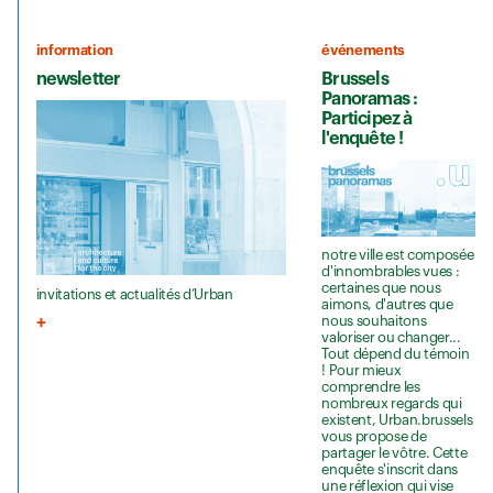
information
événements
newsletter
Brussels
Panoramas :
Participez à
l'enquête !
notre ville est composée
d'innombrables vues :
certaines que nous
invitations et actualités d’Urban
aimons, d'autres que
nous souhaitons
valoriser ou changer...
Tout dépend du témoin
! Pour mieux
comprendre les
nombreux regards qui
existent, Urban.brussels
vous propose de
partager le vôtre. Cette
enquête s'inscrit dans
une réflexion qui vise