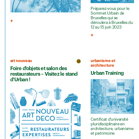
Préparez-vous pour le
Sommet Urbain de
Bruxelles qui se
déroulera à Bruxelles du
12 au 15 juin 2023
art nouveau
urbanisme et
architecture
Foire d'objets et salon des
Urban Training
restaurateurs – Visitez le stand
d’Urban !
Certificat d’université
pluridisciplinaire en
architecture, urbanisme
et patrimoine