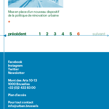
Mise en place d’un nouveau dispositif
de la politique de rénovation urbaine
précédent
1
2
3
4
5
6
suivant
Facebook
Instagram
Twitter
Newsletter
Mont des Arts 10-13
1000 Bruxelles
+32 (0)2 432 83 00
Plan d'accès
Pour tout contact
info@urban.brussels