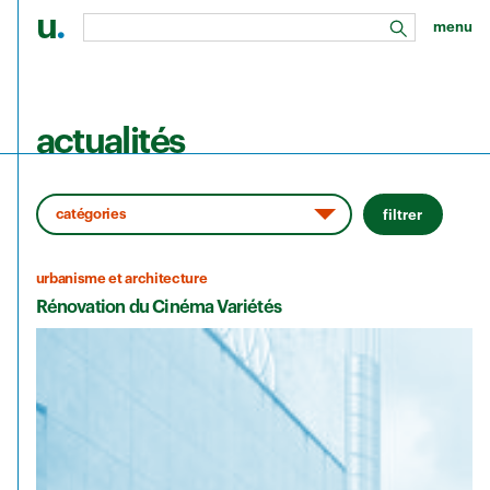
u
.
menu
rechercher
Aller au contenu principal
actualités
filtrer
urbanisme et architecture
Rénovation du Cinéma Variétés