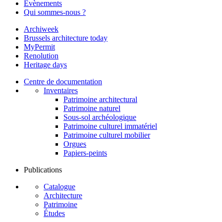
Évènements
Qui sommes-nous ?
Archiweek
Brussels architecture today
MyPermit
Renolution
Heritage days
Centre de documentation
Inventaires
Patrimoine architectural
Patrimoine naturel
Sous-sol archéologique
Patrimoine culturel immatériel
Patrimoine culturel mobilier
Orgues
Papiers-peints
Publications
Catalogue
Architecture
Patrimoine
Études