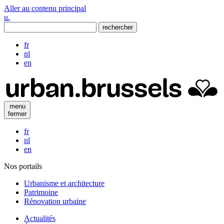
Aller au contenu principal
u
.
rechercher
fr
nl
en
menu
fermer
fr
nl
en
Nos portails
Urbanisme et architecture
Patrimoine
Rénovation urbaine
Actualités