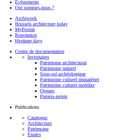
Évènements
Qui sommes-nous ?
Archiweek
Brussels architecture today
MyPermit
Renolution
Heritage days
Centre de documentation
Inventaires
Patrimoine architectural
Patrimoine naturel
Sous-sol archéologique
Patrimoine culturel immatériel
Patrimoine culturel mobilier
Orgues
Papiers-peints
Publications
Catalogue
Architecture
Patrimoine
Études