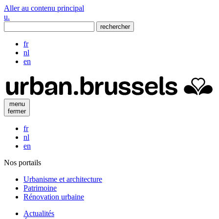
Aller au contenu principal
u
.
rechercher
fr
nl
en
menu
fermer
fr
nl
en
Nos portails
Urbanisme et architecture
Patrimoine
Rénovation urbaine
Actualités