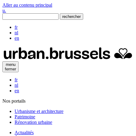
Aller au contenu principal
u
.
rechercher
fr
nl
en
menu
fermer
fr
nl
en
Nos portails
Urbanisme et architecture
Patrimoine
Rénovation urbaine
Actualités