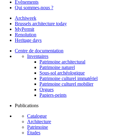
Évènements
Qui sommes-nous ?
Archiweek
Brussels architecture today
MyPermit
Renolution
Heritage days
Centre de documentation
Inventaires
Patrimoine architectural
Patrimoine naturel
Sous-sol archéologique
Patrimoine culturel immatériel
Patrimoine culturel mobilier
Orgues
Papiers-peints
Publications
Catalogue
Architecture
Patrimoine
Études