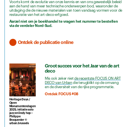
Voorts komt de evolutie van onze kennis en van ons gewestelijk beleid
aan de hand van meer technische onderwerpen bod, waaronder de
uitdaging die de nieuwe materialen van toen vandaag vormen voor de
restauratie van het art-deco-erfgoed.
Aarzel niet om je boekhandel te vragen het nummer te bestellen
via de verdeler Nord-Sud.
Ontdek de publicatie online
Groot succes voor het Jaar van de art
deco
Mis ook zeker niet
de recentste FOCUS ON ART
DECO van Urban
die terugblikt op de omvang
en de diversiteit van de rijke programmatie.
Ontdek FOCUS #08
Heritage Days /
Open
Monumentendagen
2025, initiatie solo
jazz en lindy hop •
Philippe
Braquenier ©
urban.brussels