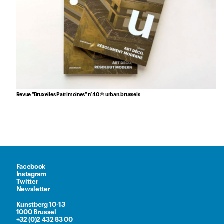
Revue "Bruxelles Patrimoines" n°40 © urban.brussels
Facebook
Instagram
Twitter
Newsletter
Kunstberg 10-13
1000 Brussel
+32 (0)2 432 83 00