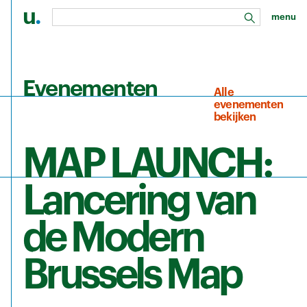
u
.
menu
zoeken
Ga naar de hoofdinhoud
Evenementen
Alle
evenementen
bekijken
MAP LAUNCH:
Lancering van
de Modern
Brussels Map