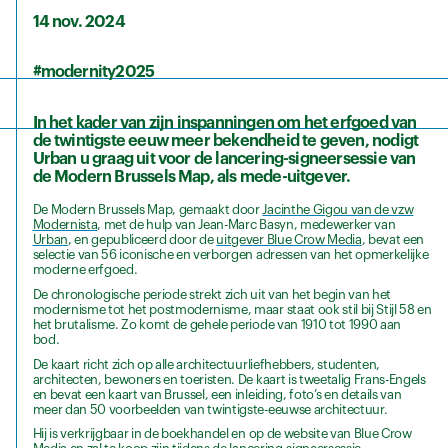
14 nov. 2024
#modernity2025
In het kader van zijn inspanningen om het erfgoed van
de twintigste eeuw meer bekendheid te geven, nodigt
Urban u graag uit voor de lancering-signeersessie van
de Modern Brussels Map, als mede-uitgever.
De Modern Brussels Map, gemaakt door
Jacinthe Gigou van de vzw
Modernista
, met de hulp van Jean-Marc Basyn, medewerker van
Urban
, en gepubliceerd door de
uitgever Blue Crow Media
, bevat een
selectie van 56 iconische en verborgen adressen van het opmerkelijke
moderne erfgoed.
De chronologische periode strekt zich uit van het begin van het
modernisme tot het postmodernisme, maar staat ook stil bij Stijl 58 en
het brutalisme. Zo komt de gehele periode van 1910 tot 1990 aan
bod.
De kaart richt zich op alle architectuurliefhebbers, studenten,
architecten, bewoners en toeristen. De kaart is tweetalig Frans-Engels
en bevat een kaart van Brussel, een inleiding, foto’s en details van
meer dan 50 voorbeelden van twintigste-eeuwse architectuur.
Hij is verkrijgbaar in de boekhandel en op de website van Blue Crow