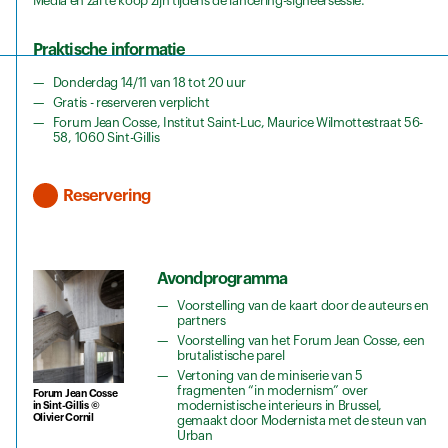
Media en zal te koop zijn tijdens de lancering-signeersessie.
Praktische informatie
Donderdag 14/11 van 18 tot 20 uur
Gratis - reserveren verplicht
Forum Jean Cosse, Institut Saint-Luc, Maurice Wilmottestraat 56-
58, 1060 Sint-Gillis
Reservering
Avondprogramma
Voorstelling van de kaart door de auteurs en
partners
Voorstelling van het Forum Jean Cosse, een
brutalistische parel
Vertoning van de miniserie van 5
fragmenten “in modernism” over
Forum Jean Cosse
modernistische interieurs in Brussel,
in Sint-Gillis ©
Olivier Cornil
gemaakt door Modernista met de steun van
Urban