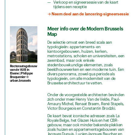
Verkoop en signeersessie van de kaart
tijdens een receptie
→ Neem deel aan de lancering-signeersessie
Meer info over de Modern Brussels
Map
De selectie omvat een breed scala aan
typologieën: appartements- en
kantoorgebouwen, huizen, kerken,
metrostations, scholen en universiteiten, een
zwembad, maar ook enkele
stedenbouwkundige elementen, zoals
Rectoraatsgebouw
beeldhouwwerken en een moderne tuin. Een
van de VUB in
Elsene | Philippe
divers panorama, zowel qua periode als
Braquenier ©
typologieën, om alle moderniteit van de
urban.brussels
Brusselse architectuur te vatten.
Onder de voorgestelde architecten bevinden
zich onder meer Henry Van de Velde, Paul-
Amaury Michel, Renaat Braem, René Stapels,
Victor Bourgeois en Constantin Brodzki.
De kaart bevat iconische adressen zoals La
Royale Belge, het Glazen Huis en het CBR-
gebouw, maar ook minder bekende plekken
zoals huizen en appartementsgebouwen van
Jacques Dupuis, Lucien-Jacques Baucher en