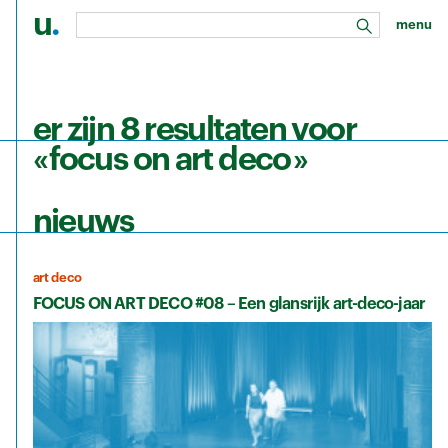
u
.
menu
zoeken
Ga naar de hoofdinhoud
er zijn 8 resultaten voor
« focus on art deco »
nieuws
art deco
FOCUS ON ART DECO #08 – Een glansrijk art-deco-jaar