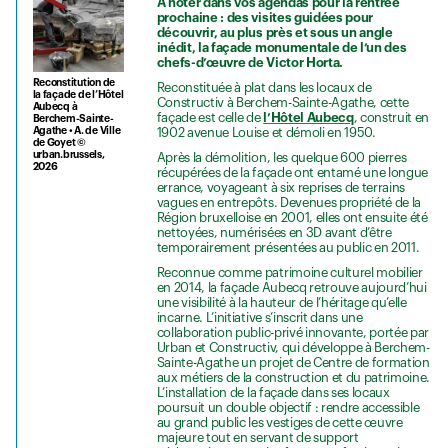
À noter dans vos agendas pour la rentrée
prochaine : des visites guidées pour
découvrir, au plus près et sous un angle
inédit, la façade monumentale de l’un des
chefs-d’œuvre de Victor Horta.
Reconstitution de
Reconstituée à plat dans les locaux de
la façade de l’Hôtel
Constructiv à Berchem-Sainte-Agathe, cette
Aubecq à
façade est celle de
l’Hôtel Aubecq
, construit en
Berchem-Sainte-
Agathe • A. de Ville
1902 avenue Louise et démoli en 1950.
de Goyet ©
urban.brussels,
Après la démolition, les quelque 600 pierres
2026
récupérées de la façade ont entamé une longue
errance, voyageant à six reprises de terrains
vagues en entrepôts. Devenues propriété de la
Région bruxelloise en 2001, elles ont ensuite été
nettoyées, numérisées en 3D avant d’être
temporairement présentées au public en 2011.
Reconnue comme patrimoine culturel mobilier
en 2014, la façade Aubecq retrouve aujourd’hui
une visibilité à la hauteur de l’héritage qu’elle
incarne. L’initiative s’inscrit dans une
collaboration public-privé innovante, portée par
Urban et Constructiv, qui développe à Berchem-
Sainte-Agathe un projet de Centre de formation
aux métiers de la construction et du patrimoine.
L’installation de la façade dans ses locaux
poursuit un double objectif : rendre accessible
au grand public les vestiges de cette œuvre
majeure tout en servant de support