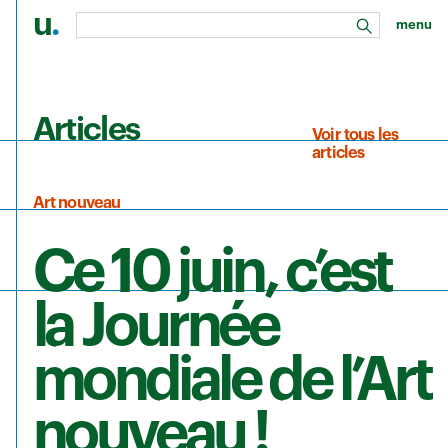
u
.
menu
rechercher
Aller au contenu principal
Articles
Voir tous les
articles
Art nouveau
Ce 10 juin, c’est
la Journée
mondiale de l’Art
nouveau !