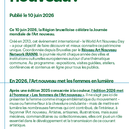
Publié le 10 juin 2026
Ce 10 juin 2026, la Région bruxelloise célèbre la Journée
mondiale de l'Art nouveau.
Créé en 2013, cet événement international – le World Art Nouveau Day
– a pour objectif de faire découvrir et mieux connaitre ce patrimoine
unique. Coordonnée depuis Bruxelles par le
Réseau Art Nouveau
Network (RANN)
, la journée réunit chaque année des villes et
institutions culturelles européennes autour d’une thématique
commune. Au programme : expositions, visites guidées, ateliers,
conférences et contenus en ligne pour tous les publics.
En 2026, l’Art nouveau met les femmes en lumière
Après une édition 2025 consacrée à la couleur,
l’édition 2026 met
à l’honneur « Les femmes de l’Art nouveau »
.
Il ne s’agit pas ici de
présenter la femme comme image emblématique du mouvement –
muse ou femme-fleur à la chevelure ondulante – mais de mettre en
lumière les nombreuses femmes qui ont contribué, de l’intérieur, à
façonner l’Art nouveau. Artistes, artisanes, illustratrices, mais aussi
mécènes, commanditaires ou collectionneuses, elles ont joué un rôle
essentiel dans le développement et la transmission de ce courant
artistique.