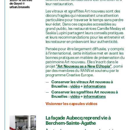
2020 • A. de Ville
de Goyet ©
leur restauration.
urban.brussels
Les vitraux et sgraffites Art nouveau sont des
décors fragiles qui nécessitent une attention
particulière pour traverser le temps sans perdre
leur éclat. Dans ces capsules accessibles au
grand public, les restauratrices Camille Meslay et
Saskia Lupini partagent leurs conseils pratiques
et leurs recommandations pour les entretenir et
les restaurer en préservant leur authenticité.
Pensée pour être largement diffusée, y compris
à l’international, cette initiative met en avant les
bonnes pratiques en matière de préservation du
patrimoine Art nouveau. Elle s’inscrit dans le
projet
"Art Nouveau as a New EUtopia"
, porté
par des membres du RANN et soutenu par le
programme Creative Europe.
Conserver les vitraux Art nouveau à
Bruxelles :
vidéo
+
informations
Conserver les sgraffites Art nouveau à
Bruxelles :
vidéo
+
informations
Visionner les capsules vidéos
La façade Aubecq reprend vie à
Berchem-Sainte-Agathe