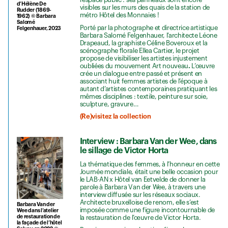
d’Hélène De
visibles sur les murs des quais de la station de
Rudder (1869-
métro Hôtel des Monnaies !
1962) © Barbara
Salomé
Porté par la photographe et directrice artistique
Felgenhauer, 2023
Barbara Salomé Felgenhauer, l’architecte Léone
Drapeaud, la graphiste Céline Boveroux et la
scénographe florale Ellea Cartier, le projet
propose de visibiliser les artistes injustement
oubliées du mouvement Art nouveau
.
L’œuvre
crée un dialogue entre passé et présent en
associant huit femmes artistes de l’époque à
autant d’artistes contemporaines pratiquant les
mêmes disciplines : textile, peinture sur soie,
sculpture, gravure…
(Re)visitez la collection
Interview : Barbara Van der Wee, dans
le sillage de Victor Horta
La thématique des femmes, à l’honneur en cette
Journée mondiale, était une belle occasion pour
le LAB·AN x Hôtel van Eetvelde de donner la
parole à Barbara Van der Wee, à travers une
interview diffusée sur les réseaux sociaux.
Architecte bruxelloise de renom, elle s’est
Barbara Van der
imposée comme une figure incontournable de
Wee dans l’atelier
de restauration de
la restauration de l’œuvre de Victor Horta.
la façade de l’hôtel