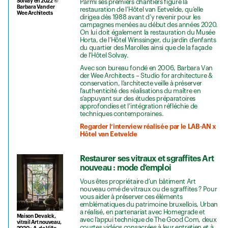
Solvay en 2022 ©
Parmi ses premiers chantiers figure la
Barbara Van der
restauration de l’Hôtel van Eetvelde, qu’elle
Wee Architects
dirigea dès 1988 avant d’y revenir pour les
campagnes menées au début des années 2020.
On lui doit également la restauration du Musée
Horta, de l’Hôtel Winssinger, du jardin d’enfants
du quartier des Marolles ainsi que de la façade
de l’Hôtel Solvay.
Avec son bureau fondé en 2006, Barbara Van
der Wee Architects – Studio for architecture &
conservation, l’architecte veille à préserver
l’authenticité des réalisations du maître en
s’appuyant sur des études préparatoires
approfondies et l’intégration réfléchie de
techniques contemporaines.
Regarder l’interview réalisée par le LAB·AN x
Hôtel van Eetvelde
Restaurer ses vitraux et sgraffites Art
nouveau : mode d’emploi
Vous êtes propriétaire d’un bâtiment Art
nouveau orné de vitraux ou de sgraffites ? Pour
vous aider à préserver ces éléments
emblématiques du patrimoine bruxellois, Urban
a réalisé, en partenariat avec Homegrade et
Maison Devalck,
avec l’appui technique de The Good Com, deux
vitrail Art nouveau,
courtes vidéos consacrées à leur entretien et à