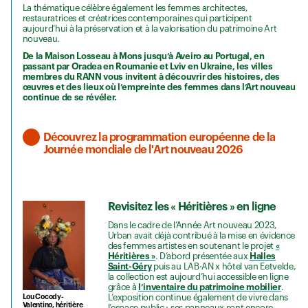
La thématique célèbre également les femmes architectes,
restauratrices et créatrices contemporaines qui participent
aujourd’hui à la préservation et à la valorisation du patrimoine Art
nouveau.
De la Maison Losseau à Mons jusqu’à Aveiro au Portugal, en
passant par Oradea en Roumanie et Lviv en Ukraine, les villes
membres du RANN vous invitent à découvrir des histoires, des
œuvres et des lieux où l’empreinte des femmes dans l’Art nouveau
continue de se révéler.
Découvrez la programmation européenne de la
Journée mondiale de l'Art nouveau 2026
Revisitez les « Héritières » en ligne
Dans le cadre de l’Année Art nouveau 2023,
Urban avait déjà contribué à la mise en évidence
des femmes artistes en soutenant le projet
«
Héritières »
. D’abord présentée aux
Halles
Saint-Géry
puis au LAB·AN x hôtel van Eetvelde,
la collection est aujourd’hui accessible en ligne
grâce à
l’inventaire du patrimoine mobilier
.
L’exposition continue également de vivre dans
Lou Cocody-
Valentino, héritière
l’espace public : ses panneaux sont encore