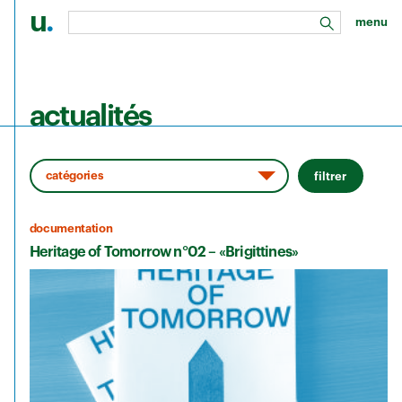
u
.
menu
rechercher
Aller au contenu principal
actualités
filtrer
documentation
Heritage of Tomorrow n°02 – «Brigittines»