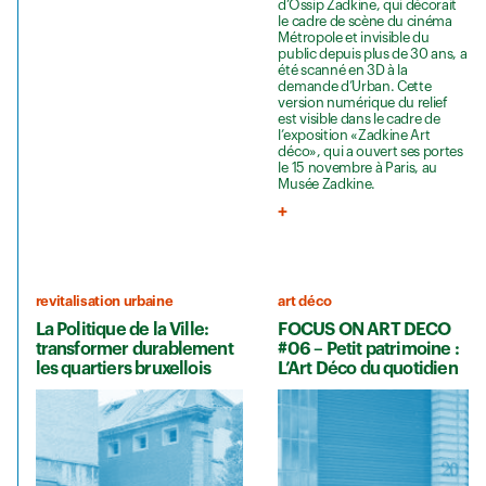
d’Ossip Zadkine, qui décorait
le cadre de scène du cinéma
Métropole et invisible du
public depuis plus de 30 ans, a
été scanné en 3D à la
demande d’Urban. Cette
version numérique du relief
est visible dans le cadre de
l’exposition «Zadkine Art
déco», qui a ouvert ses portes
le 15 novembre à Paris, au
Musée Zadkine.
revitalisation urbaine
art déco
La Politique de la Ville:
FOCUS ON ART DECO
transformer durablement
#06 – Petit patrimoine :
les quartiers bruxellois
L’Art Déco du quotidien