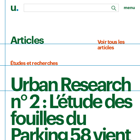
u
.
menu
rechercher
Aller au contenu principal
Articles
Voir tous les
articles
Études et recherches
Urban Research
n° 2 : L’étude des
fouilles du
Parking 58 vient