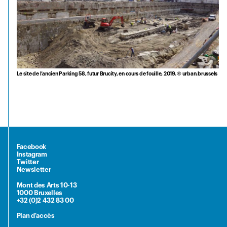
Le site de l’ancien Parking 58, futur Brucity, en cours de fouille, 2019. © urban.brussels
Facebook
Instagram
Twitter
Newsletter
Mont des Arts 10-13
1000 Bruxelles
+32 (0)2 432 83 00
Plan d'accès