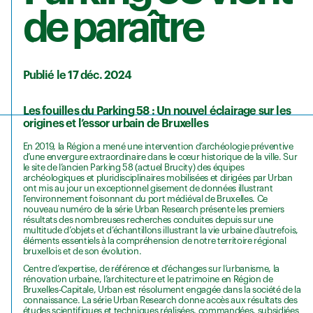
de paraître
Publié le 17 déc. 2024
Les fouilles du Parking 58 : Un nouvel éclairage sur les
origines et l’essor urbain de Bruxelles
En 2019, la Région a mené une intervention d’archéologie préventive
d’une envergure extraordinaire dans le cœur historique de la ville. Sur
le site de l’ancien Parking 58 (actuel Brucity) des équipes
archéologiques et pluridisciplinaires mobilisées et dirigées par Urban
ont mis au jour un exceptionnel gisement de données illustrant
l’environnement foisonnant du port médiéval de Bruxelles. Ce
nouveau numéro de la série Urban Research présente les premiers
résultats des nombreuses recherches conduites depuis sur une
multitude d’objets et d’échantillons illustrant la vie urbaine d’autrefois,
éléments essentiels à la compréhension de notre territoire régional
bruxellois et de son évolution.
Centre d’expertise, de référence et d’échanges sur l’urbanisme, la
rénovation urbaine, l’architecture et le patrimoine en Région de
Bruxelles-Capitale, Urban est résolument engagée dans la société de la
connaissance. La série Urban Research donne accès aux résultats des
études scientifiques et techniques réalisées, commandées, subsidiées