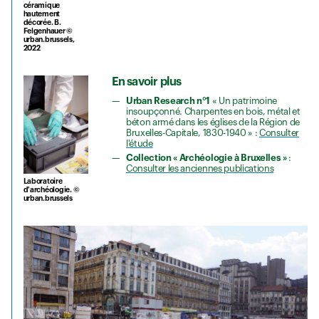
céramique
hautement
décorée. B.
Felgenhauer ©
urban.brussels,
2022
En savoir plus
Urban Research n°1
« Un patrimoine
insoupçonné. Charpentes en bois, métal et
béton armé dans les églises de la Région de
Bruxelles-Capitale, 1830-1940 » :
Consulter
l'étude
Collection « Archéologie à Bruxelles »
:
Consulter les anciennes publications
Laboratoire
d'archéologie. ©
urban.brussels