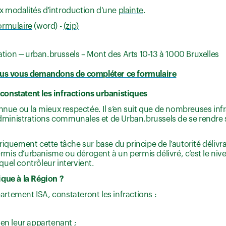
aux modalités d'introduction d'une
plainte
.
ormulaire
(word) -
(zip)
ation ‒ urban.brussels – Mont des Arts 10-13 à 1000 Bruxelles
nous vous demandons de compléter ce formulaire
onstatent les infractions urbanistiques
onnue ou la mieux respectée. Il s’en suit que de nombreuses in
Administrations communales et de Urban.brussels de se rendre su
riquement cette tâche sur base du principe de l’autorité déliv
n permis d’urbanisme ou dérogent à un permis délivré, c’est le nive
 quel contrôleur intervient.
ique à la Région ?
partement ISA, constateront les infractions :
en leur appartenant ;