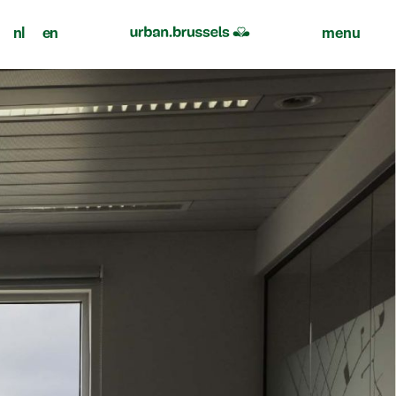
nl
en
menu