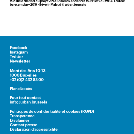
Vue sur le chantier du projet ZIN à Bruxelles, anciennes tours 1 et 2 du WTC • Lauréat
be.exemplary 2019 • Séverin Malaud © urban.brussels
Facebook
Instagram
Twitter
Newsletter
Mont des Arts 10-13
1000 Bruxelles
+32 (0)2 432 83 00
Plan d'accès
Pour tout contact
info@urban.brussels
Politiques de confidentialité et cookies (RGPD)
Transparence
Disclaimer
Contact presse
Déclaration d’accessibilité