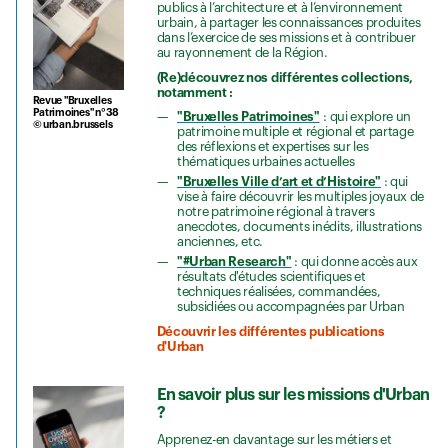
publics à l’architecture et à l’environnement
urbain, à partager les connaissances produites
dans l’exercice de ses missions et à contribuer
au rayonnement de la Région.
(Re)découvrez nos différentes collections,
notamment :
Revue "Bruxelles
Patrimoines" n°38
"Bruxelles Patrimoines"
: qui explore un
© urban.brussels
patrimoine multiple et régional et partage
des réflexions et expertises sur les
thématiques urbaines actuelles
"Bruxelles Ville d’art et d’Histoire"
: qui
vise à faire découvrir les multiples joyaux de
notre patrimoine régional à travers
anecdotes, documents inédits, illustrations
anciennes, etc.
"#Urban Research"
: qui donne accès aux
résultats d'études scientifiques et
techniques réalisées, commandées,
subsidiées ou accompagnées par Urban
Découvrir les différentes publications
d'Urban
En savoir plus sur les missions d'Urban
?
Apprenez-en davantage sur les métiers et