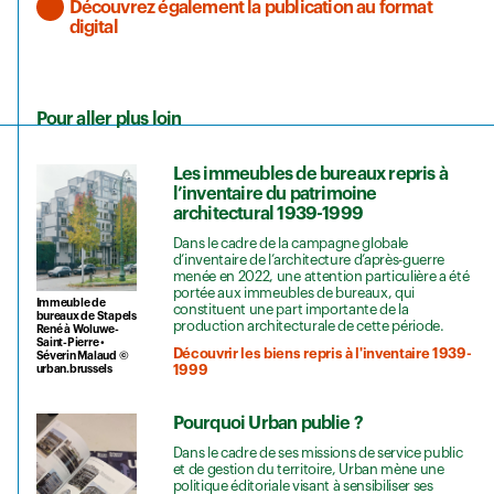
Découvrez également la publication au format
digital
Pour aller plus loin
Les immeubles de bureaux repris à
l’inventaire du patrimoine
architectural 1939-1999
Dans le cadre de la campagne globale
d’inventaire de l’architecture d’après-guerre
menée en 2022, une attention particulière a été
portée aux immeubles de bureaux, qui
Immeuble de
constituent une part importante de la
bureaux de Stapels
production architecturale de cette période.
​René​ à Woluwe-​
Saint-​Pierre •
Découvrir les biens repris à l'inventaire 1939-
Séverin Malaud ©
urban.brussels
1999
Pourquoi Urban publie ?
Dans le cadre de ses missions de service public
et de gestion du territoire, Urban mène une
politique éditoriale visant à sensibiliser ses