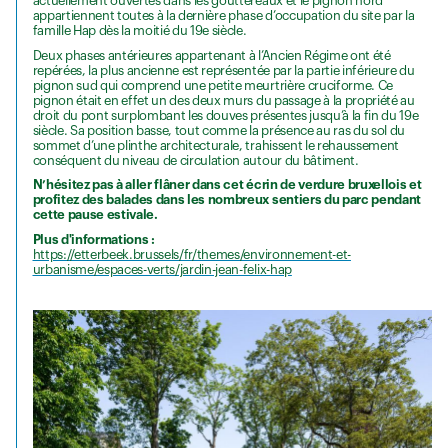
actuellement ouvertes dans les gouttereaux et le pignon nord
appartiennent toutes à la dernière phase d’occupation du site par la
famille Hap dès la moitié du 19e siècle.
Deux phases antérieures appartenant à l’Ancien Régime ont été
repérées, la plus ancienne est représentée par la partie inférieure du
pignon sud qui comprend une petite meurtrière cruciforme. Ce
pignon était en effet un des deux murs du passage à la propriété au
droit du pont surplombant les douves présentes jusqu’à la fin du 19e
siècle. Sa position basse, tout comme la présence au ras du sol du
sommet d’une plinthe architecturale, trahissent le rehaussement
conséquent du niveau de circulation autour du bâtiment.
N’hésitez pas à aller flâner dans cet écrin de verdure bruxellois et
profitez des balades dans les nombreux sentiers du parc pendant
cette pause estivale.
Plus d'informations :
https://etterbeek.brussels/fr/themes/environnement-et-
urbanisme/espaces-verts/jardin-jean-felix-hap