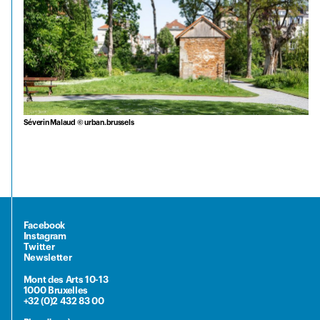
Séverin Malaud © urban.brussels
Facebook
Instagram
Twitter
Newsletter
Mont des Arts 10-13
1000 Bruxelles
+32 (0)2 432 83 00