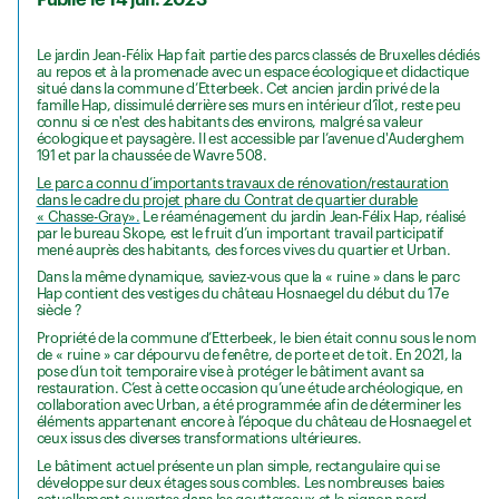
Publié le 14 juil. 2023
Le jardin Jean-Félix Hap fait partie des parcs classés de Bruxelles dédiés
au repos et à la promenade avec un espace écologique et didactique
situé dans la commune d’Etterbeek. Cet ancien jardin privé de la
famille Hap, dissimulé derrière ses murs en intérieur d’îlot, reste peu
connu si ce n'est des habitants des environs, malgré sa valeur
écologique et paysagère. Il est accessible par l’avenue d'Auderghem
191 et par la chaussée de Wavre 508.
Le parc a connu d’importants travaux de rénovation/restauration
dans le cadre du projet phare du Contrat de quartier durable
« Chasse-Gray».
Le réaménagement du jardin Jean-Félix Hap, réalisé
par le bureau Skope, est le fruit d’un important travail participatif
mené auprès des habitants, des forces vives du quartier et Urban.
Dans la même dynamique, saviez-vous que la « ruine » dans le parc
Hap contient des vestiges du château Hosnaegel du début du 17e
siècle ?
Propriété de la commune d’Etterbeek, le bien était connu sous le nom
de « ruine » car dépourvu de fenêtre, de porte et de toit. En 2021, la
pose d’un toit temporaire vise à protéger le bâtiment avant sa
restauration. C’est à cette occasion qu’une étude archéologique, en
collaboration avec Urban, a été programmée afin de déterminer les
éléments appartenant encore à l’époque du château de Hosnaegel et
ceux issus des diverses transformations ultérieures.
Le bâtiment actuel présente un plan simple, rectangulaire qui se
développe sur deux étages sous combles. Les nombreuses baies