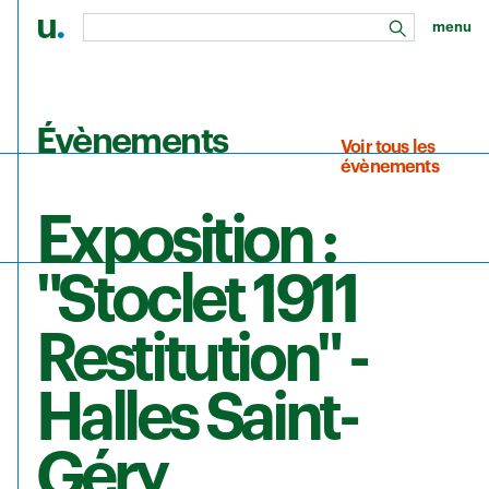
u
.
menu
rechercher
Aller au contenu principal
Évènements
Voir tous les
évènements
Exposition :
"Stoclet 1911
Restitution" -
Halles Saint-
Géry