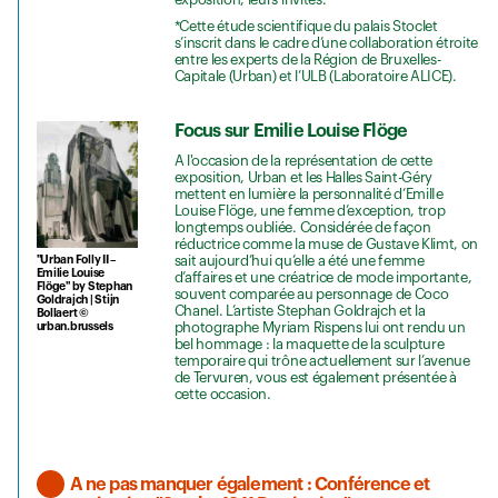
*Cette étude scientifique du palais Stoclet
s’inscrit dans le cadre d’une collaboration étroite
entre les experts de la Région de Bruxelles-
Capitale (Urban) et l’ULB (Laboratoire ALICE).
Focus sur Emilie Louise Flöge
A l'occasion de la représentation de cette
exposition, Urban et les Halles Saint-Géry
mettent en lumière la personnalité d’EmilIe
Louise Flöge, une femme d’exception, trop
longtemps oubliée. Considérée de façon
réductrice comme la muse de Gustave Klimt, on
sait aujourd’hui qu’elle a été une femme
"Urban Folly II –
Emilie Louise
d’affaires et une créatrice de mode importante,
Flöge" by Stephan
souvent comparée au personnage de Coco
Goldrajch | Stijn
Chanel. L’artiste Stephan Goldrajch et la
Bollaert ©
photographe Myriam Rispens lui ont rendu un
urban.brussels
bel hommage : la maquette de la sculpture
temporaire qui trône actuellement sur l’avenue
de Tervuren, vous est également présentée à
cette occasion.
A ne pas manquer également : Conférence et