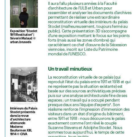
Il aura fallu plusieurs années à la Faculté
d’architecture de l’ULB et Urban pour
rassembler et analyser les documents d’archives
permettant de réaliser une extraordinaire
reconstitution virtuelle des intérieurs du palais
Stoclet (malheureusement, toujours fermé au
public). Cette présentation 3D s’accompagne
Exposition "Stoclet
1911 Restitution" |
d’une exposition mettant le focus sur les points
Séverin Malaud ©
forts (mais aussi les zones d’ombre) qui
urban.brussels
caractérisent ce chef d’œuvre de la Sécession
viennoise, inscrit sur Liste du Patrimoine
mondial de l'UNESCO.
Un travail minutieux
La reconstitution virtuelle de ce palais (qui
reproduit l’état du palais entre 1911 et 1918 et qui
ne représente pas la situation existante) est
basée sur des sources archivistiques précises
puis sur une analyse architecturale fine de ses
espaces ; un travail qui a occupé pendant
presque deux ans l’équipe d’experts*. Son
Intérieurs du Palais
réalisme renforce l’impression d’immersion des
Stoclet présentés
visiteurs dans un état d’origine du bâtiment,
dans la revue
entre 1911 et 1918 : nous découvrons le palais
d'architecture
exactement comme l’ont rêvé le couple
allemande
Moderne
Suzanne Stevens et Adolphe Stoclet. Nous
Bauformen XIII,
sommes tous aujourd’hui, le temps de cette
1914 © CIVA
exposition, leurs invités.