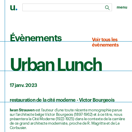
u
.
menu
rechercher
Aller au contenu principal
Évènements
Voir tous les
évènements
Urban Lunch
17 janv. 2023
restauration de la cité moderne - Victor Bourgeois
Iwan Strauven
est l’auteur d’une toute récente monographie parue
sur l’architecte belge Victor Bourgeois (1897-1962) et à ce titre, nous
présentera la Cité Moderne (1922-1925) dans le contexte de la carrière
de ce grand architecte moderniste, proche de R. Magritte et de Le
Corbusier.