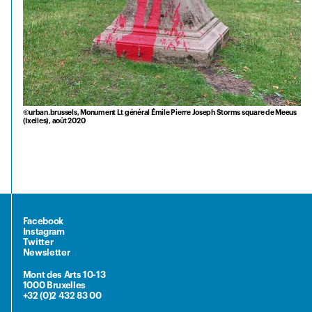
©urban.brussels, Monument Lt général Émile Pierre Joseph Storms square de Meeus
(Ixelles), août 2020
Facebook
Instagram
Twitter
Newsletter
Mont des Arts 10-13
1000 Bruxelles
+32 (0)2 432 83 00