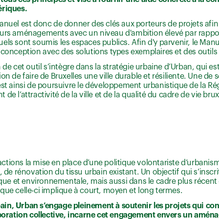
ériques.
anuel est donc de donner des clés aux porteurs de projets afin 
eurs aménagements avec un niveau d'ambition élevé par rappor
els sont soumis les espaces publics. Afin d'y parvenir, le Ma
 conception avec des solutions types exemplaires et des outil
n de cet outil s’intègre dans la stratégie urbaine d’Urban, qui 
ion de faire de Bruxelles une ville durable et résiliente. Une de
est ainsi de poursuivre le développement urbanistique de la Ré
de l’attractivité de la ville et de la qualité du cadre de vie brux
tions la mise en place d’une politique volontariste d’urbanism
 de rénovation du tissu urbain existant. Un objectif qui s’insc
ique et environnementale, mais aussi dans le cadre plus récent
que celle-ci implique à court, moyen et long termes.
in, Urban s’engage pleinement à soutenir les projets qui cont
llaboration collective, incarne cet engagement envers un amé