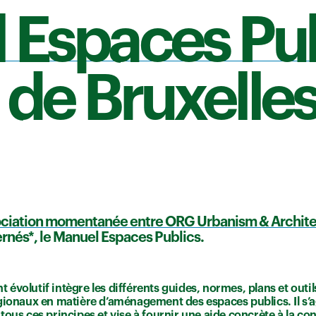
 Espaces Pub
de Bruxelles
sociation momentanée entre ORG Urbanism & Archite
ernés*, le Manuel Espaces Publics.
évolutif intègre les différents guides, normes, plans et outils
gionaux en matière d’aménagement des espaces publics. Il s’ag
tous ces principes et vise à fournir une aide concrète à la c