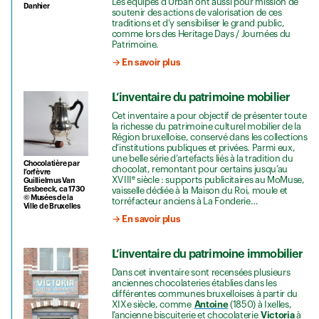
Les équipes d’Urban ont aussi pour mission de
Danhier
soutenir des actions de valorisation de ces
traditions et d’y sensibiliser le grand public,
comme lors des Heritage Days / Journées du
Patrimoine.
→ En savoir plus
L’inventaire du patrimoine mobilier
Cet inventaire a pour objectif de présenter toute
la richesse du patrimoine culturel mobilier de la
Région bruxelloise, conservé dans les collections
d’institutions publiques et privées. Parmi eux,
une belle série d’artefacts liés à la tradition du
Chocolatière par
chocolat, remontant pour certains jusqu’au
l’orfèvre
XVIIIᵉ siècle : supports publicitaires au MoMuse,
Guillielmus Van
Eesbeeck, ca 1730
vaisselle dédiée à la Maison du Roi, moule et
© Musées de la
torréfacteur anciens à La Fonderie…
Ville de Bruxelles
→ En savoir plus
L’inventaire du patrimoine immobilier
Dans cet inventaire sont recensées plusieurs
anciennes chocolateries établies dans les
différentes communes bruxelloises à partir du
XIXe siècle, comme
Antoine
(1850) à Ixelles,
l’ancienne biscuiterie et chocolaterie
Victoria
à