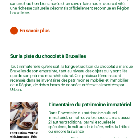
sur une tradition bien ancrée et un savoir-faire nourri de créativité,
une richesse culturelle désormais officiellement reconnue en Région
bruxelloise.
En savoir plus
Sur la piste du chocolat à Bruxelles
Tout immatérielle qu’elle soit, la longue tradition du chocolat a marqué
Bruxelles de son empreinte, tant au niveau des objets qui y sont liés
que de son patrimoine architectural. Ces précieux témoins sont
recensés dans les inventaires des patrimoines mobilier et immobilier
de la Région, de riches bases de données créées et alimentées par
Urban.
L’inventaire du patrimoine immatériel
Dans l’inventaire du patrimoine culturel
immatériel, on retrouve le chocolat, mais aussi
21 autres traditions, parmi lesquelles le
spéculoos, la culture de la bière, celle du fritkot
ou encore la zwanze !
Eat! Festival 2017 ©
visit.brussels - Eric