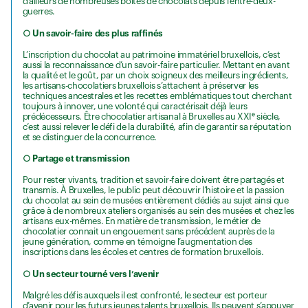
d’ailleurs de nombreuses boîtes de chocolats depuis l’entre-deux-
guerres.
○ Un savoir-faire des plus raffinés
L’inscription du chocolat au patrimoine immatériel bruxellois, c’est
aussi la reconnaissance d’un savoir-faire particulier. Mettant en avant
la qualité et le goût, par un choix soigneux des meilleurs ingrédients,
les artisans-chocolatiers bruxellois s’attachent à préserver les
techniques ancestrales et les recettes emblématiques tout cherchant
toujours à innover, une volonté qui caractérisait déjà leurs
prédécesseurs. Être chocolatier artisanal à Bruxelles au XXIᵉ siècle,
c’est aussi relever le défi de la durabilité, afin de garantir sa réputation
et se distinguer de la concurrence.
○ Partage et transmission
Pour rester vivants, tradition et savoir-faire doivent être partagés et
transmis. À Bruxelles, le public peut découvrir l’histoire et la passion
du chocolat au sein de musées entièrement dédiés au sujet ainsi que
grâce à de nombreux ateliers organisés au sein des musées et chez les
artisans eux-mêmes. En matière de transmission, le métier de
chocolatier connait un engouement sans précédent auprès de la
jeune génération, comme en témoigne l’augmentation des
inscriptions dans les écoles et centres de formation bruxellois.
○ Un secteur tourné vers l’avenir
Malgré les défis auxquels il est confronté, le secteur est porteur
d’avenir pour les futurs jeunes talents bruxellois. Ils peuvent s’appuyer