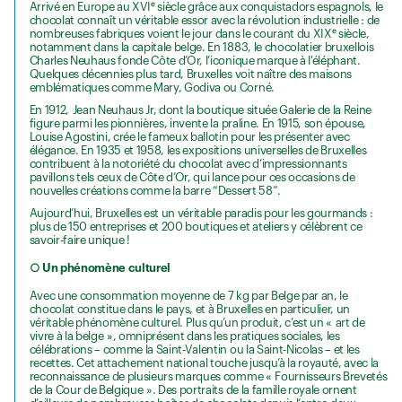
Arrivé en Europe au XVIᵉ siècle grâce aux conquistadors espagnols, le
chocolat connaît un véritable essor avec la révolution industrielle : de
nombreuses fabriques voient le jour dans le courant du XIXᵉ siècle,
notamment dans la capitale belge. En 1883, le chocolatier bruxellois
Charles Neuhaus fonde Côte d’Or, l’iconique marque à l'éléphant.
Quelques décennies plus tard, Bruxelles voit naître des maisons
emblématiques comme Mary, Godiva ou Corné.
En 1912, Jean Neuhaus Jr, dont la boutique située Galerie de la Reine
figure parmi les pionnières, invente la praline. En 1915, son épouse,
Louise Agostini, crée le fameux ballotin pour les présenter avec
élégance. En 1935 et 1958, les expositions universelles de Bruxelles
contribuent à la notoriété du chocolat avec d’impressionnants
pavillons tels ceux de Côte d’Or, qui lance pour ces occasions de
nouvelles créations comme la barre “Dessert 58”.
Aujourd’hui, Bruxelles est un véritable paradis pour les gourmands :
plus de 150 entreprises et 200 boutiques et ateliers y célèbrent ce
savoir-faire unique !
○ Un phénomène culturel
Avec une consommation moyenne de 7 kg par Belge par an, le
chocolat constitue dans le pays, et à Bruxelles en particulier, un
véritable phénomène culturel. Plus qu’un produit, c’est un « art de
vivre à la belge », omniprésent dans les pratiques sociales, les
célébrations – comme la Saint-Valentin ou la Saint-Nicolas – et les
recettes. Cet attachement national touche jusqu’à la royauté, avec la
reconnaissance de plusieurs marques comme « Fournisseurs Brevetés
de la Cour de Belgique ». Des portraits de la famille royale ornent