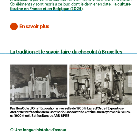
Six éléments y sont repris à ce jour, dont le dernier en date :
la culture
foraine en France et en Belgique (2024)
.
En savoir plus
La tradition et le savoir-faire du chocolat à Bruxelles
Pavillon Côte d’Or à l’Exposition universelle de 1935 © Livre d’Or de l’Exposition •
Atelier de torréfaction de la Confiserie-Chocolaterie Antoine, rue Keyenveld à Ixelles,
ca 1900 © coll. Belfius Banque ARB-SPRB
○ Une longue histoire d’amour