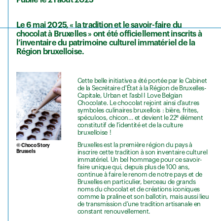
Publié le 21 août 2025
Le 6 mai 2025, « la tradition et le savoir-faire du
chocolat à Bruxelles » ont été officiellement inscrits à
l’inventaire du patrimoine culturel immatériel de la
Région bruxelloise.
Cette belle initiative a été portée par le Cabinet
de la Secrétaire d'État à la Région de Bruxelles-
Capitale, Urban et l’asbl I Love Belgian
Chocolate. Le chocolat rejoint ainsi d’autres
symboles culinaires bruxellois : bière, frites,
spéculoos, chicon… et devient le 22ᵉ élément
constitutif de l’identité et de la culture
bruxelloise !
Bruxelles est la première région du pays à
© Choco Story
Brussels
inscrire cette tradition à son inventaire culturel
immatériel. Un bel hommage pour ce savoir-
faire unique qui, depuis plus de 100 ans,
continue à faire le renom de notre pays et de
Bruxelles en particulier, berceau de grands
noms du chocolat et de créations iconiques
comme la praline et son ballotin, mais aussi lieu
de transmission d’une tradition artisanale en
constant renouvellement.