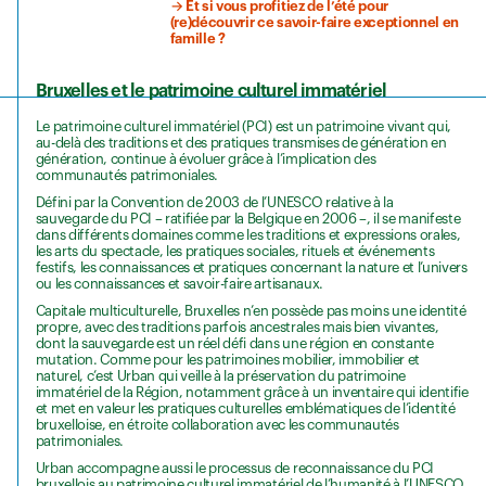
→ Et si vous profitiez de l’été pour
(re)découvrir ce savoir-faire exceptionnel en
famille ?
Bruxelles et le patrimoine culturel immatériel
Le patrimoine culturel immatériel (PCI) est un patrimoine vivant qui,
au-delà des traditions et des pratiques transmises de génération en
génération, continue à évoluer grâce à l’implication des
communautés patrimoniales.
Défini par la Convention de 2003 de l’UNESCO relative à la
sauvegarde du PCI – ratifiée par la Belgique en 2006 –, il se manifeste
dans différents domaines comme les traditions et expressions orales,
les arts du spectacle, les pratiques sociales, rituels et événements
festifs, les connaissances et pratiques concernant la nature et l’univers
ou les connaissances et savoir-faire artisanaux.
Capitale multiculturelle, Bruxelles n’en possède pas moins une identité
propre, avec des traditions parfois ancestrales mais bien vivantes,
dont la sauvegarde est un réel défi dans une région en constante
mutation. Comme pour les patrimoines mobilier, immobilier et
naturel, c’est Urban qui veille à la préservation du patrimoine
immatériel de la Région, notamment grâce à un inventaire qui identifie
et met en valeur les pratiques culturelles emblématiques de l’identité
bruxelloise, en étroite collaboration avec les communautés
patrimoniales.
Urban accompagne aussi le processus de reconnaissance du PCI
bruxellois au patrimoine culturel immatériel de l’humanité à l’UNESCO.