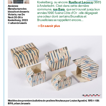
Koekelberg, ou encore
Ruelle et Lecocq
(1881)
à Anderlecht. C’est dans cette dernière
Ancienne
Manufacture des
commune,
rue Bara
, que se trouvait jusqu’aux
biscuits et desserts
années 1990 l’usine Côte d'Or : elle dégageait
Victoria, rue De
une odeur dont certains Bruxellois et
Neck 20-26 à
Bruxelloises se rappellent encore…
Koekelberg, 2023
© urban.brussels
→ En savoir plus
Modèles des premiers ballotins de pralines Neuhaus par Louise Agostini, 1915 © KIK-
IRPA_urban.brussels