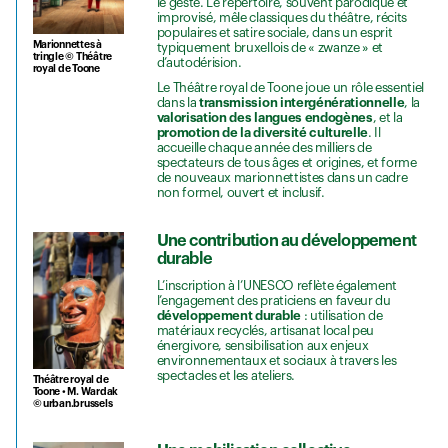
le geste. Le répertoire, souvent parodique et
improvisé, mêle classiques du théâtre, récits
populaires et satire sociale, dans un esprit
Marionnettes à
typiquement bruxellois de « zwanze » et
tringle © Théâtre
d’autodérision.
royal de Toone
Le Théâtre royal de Toone joue un rôle essentiel
dans la
transmission intergénérationnelle
, la
valorisation des langues endogènes
, et la
promotion de la diversité culturelle
. Il
accueille chaque année des milliers de
spectateurs de tous âges et origines, et forme
de nouveaux marionnettistes dans un cadre
non formel, ouvert et inclusif.
Une contribution au développement
durable
L’inscription à l’UNESCO reflète également
l’engagement des praticiens en faveur du
développement durable
: utilisation de
matériaux recyclés, artisanat local peu
énergivore, sensibilisation aux enjeux
environnementaux et sociaux à travers les
spectacles et les ateliers.
Théâtre royal de
Toone • M. Wardak
© urban.brussels