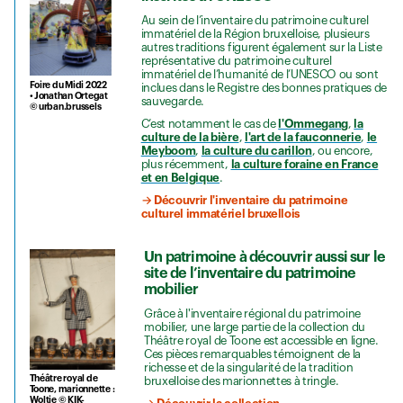
Au sein de l’inventaire du patrimoine culturel
immatériel de la Région bruxelloise, plusieurs
autres traditions figurent également sur la Liste
représentative du patrimoine culturel
immatériel de l’humanité de l’UNESCO ou sont
Foire du Midi 2022
inclues dans le Registre des bonnes pratiques de
• Jonathan Ortegat
sauvegarde.
© urban.brussels
C’est notamment le cas de
l'Ommegang
,
la
culture de la bière
,
l'art de la fauconnerie
,
le
Meyboom
,
la culture du carillon
, ou encore,
plus récemment,
la culture foraine en France
et en Belgique
.
→ Découvrir l'inventaire du patrimoine
culturel immatériel bruxellois
Un patrimoine à découvrir aussi sur le
site de l’inventaire du patrimoine
mobilier
Grâce à l'inventaire régional du patrimoine
mobilier, une large partie de la collection du
Théâtre royal de Toone est accessible en ligne.
Ces pièces remarquables témoignent de la
richesse et de la singularité de la tradition
Théâtre royal de
bruxelloise des marionnettes à tringle.
Toone, marionnette :
Woltje © KIK-