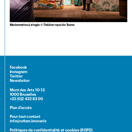
Marionnettes à tringle © Théâtre royal de Toone
Facebook
Instagram
Twitter
Newsletter
Mont des Arts 10-13
1000 Bruxelles
+32 (0)2 432 83 00
Plan d'accès
Pour tout contact
info@urban.brussels
Politiques de confidentialité et cookies (RGPD)