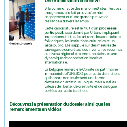
Une mobilisation collective
Si la communauté des marionnettistes n’est pas
très grande, elle fait preuve d’un réel
engagement et d’une grande preuve de
résilience à travers le temps.
Cette candidature est le fruit d’un
processus
participatif
, coordonné par Urban, impliquant
les marionnettistes, les artisans, les associations
folkloriques, les institutions culturelles et un
© urban.brussels
large public. Elle s’appuie sur des mesures de
sauvegarde concrètes, des inventaires reconnus
au niveau régional et communautaire, et une
dynamique de coopération locale et
internationale.
La Belgique remercie le Comité du patrimoine
immatériel de l’UNESCO pour cette distinction,
qui honore non seulement une forme
d’expression artistique unique, mais aussi les
valeurs de liberté, de créativité et de dialogue
portées par cette tradition.
Découvrez la présentation du dossier ainsi que les
remerciements
en vidéos