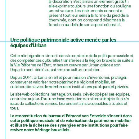
la décoration n’est jamais un élément gratuit :
elle exprime toujours une fonction ou souligne
une structure. Les instruments donnent à
présent tout leur sens à la forme du pied de la
cheminée, dont on comprend désormais la
fonction au-delà de son aspect décoratif.
Une politique patrimoniale active menée par les
équipes d'Urban
Cette réintégration s’inscrit dans le contexte de la politique muséale et
des compétences culturelles transférées à la Région bruxelloise suite à
la VIe Réforme de l’État, mises en œuvre par Urban grâce à son
Département dédié au patrimoine culturel mobilier.
Depuis 2014, Urban a en effet pour mission d’inventorier, protéger,
conserver et valoriser notre patrimoine régional mobilier, en
collaboration avec de nombreuses institutions publiques et privées.
Le site web
collections.heritage.brussels
, développé par ses équipes,
centralise aujourd’hui une base évolutive de milliers d’objets illustrés
issus de collections variées, les rendant ainsi accessibles à toutes et
tous.
La reconstitution du bureau d’Edmond van Eetvelde s’inscrit dans
cette politique muséale et de valorisation du patrimoine mobilier
et illustre la richesse des synergies entre institutions pour faire
revivre notre héritage bruxellois.