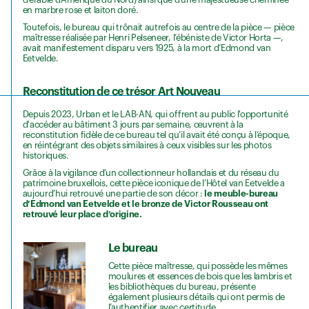
en marbre rose et laiton doré.
Toutefois, le bureau qui trônait autrefois au centre de la pièce — pièce
maîtresse réalisée par Henri Pelseneer, l’ébéniste de Victor Horta —,
avait manifestement disparu vers 1925, à la mort d’Edmond van
Eetvelde.
Reconstitution de ce trésor Art Nouveau
Depuis 2023, Urban et le LAB·AN, qui offrent au public l'opportunité
d'accéder au bâtiment 3 jours par semaine, œuvrent à la
reconstitution fidèle de ce bureau tel qu’il avait été conçu à l’époque,
en réintégrant des objets similaires à ceux visibles sur les photos
historiques.
Grâce à la vigilance d’un collectionneur hollandais et du réseau du
patrimoine bruxellois, cette pièce iconique de l’Hôtel van Eetvelde a
aujourd’hui retrouvé une partie de son décor :
le meuble-bureau
d’Edmond van Eetvelde et le bronze de Victor Rousseau ont
retrouvé leur place d’origine.
Le bureau
Cette pièce maîtresse, qui possède les mêmes
moulures et essences de bois que les lambris et
les bibliothèques du bureau, présente
également plusieurs détails qui ont permis de
l’authentifier avec certitude.