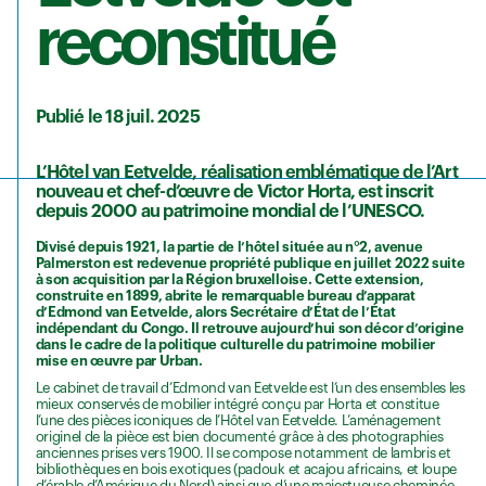
reconstitué
Publié le 18 juil. 2025
L’Hôtel van Eetvelde, réalisation emblématique de l’Art
nouveau et chef-d’œuvre de Victor Horta, est inscrit
depuis 2000 au patrimoine mondial de l’UNESCO.
Divisé depuis 1921, la partie de l’hôtel située au n°2, avenue
Palmerston est redevenue propriété publique en juillet 2022 suite
à son acquisition par la Région bruxelloise. Cette extension,
construite en 1899, abrite le remarquable bureau d’apparat
d’Edmond van Eetvelde, alors Secrétaire d’État de l’État
indépendant du Congo. Il retrouve aujourd’hui son décor d’origine
dans le cadre de la politique culturelle du patrimoine mobilier
mise en œuvre par Urban.
Le cabinet de travail d’Edmond van Eetvelde est l’un des ensembles les
mieux conservés de mobilier intégré conçu par Horta et constitue
l’une des pièces iconiques de l’Hôtel van Eetvelde. L’aménagement
originel de la pièce est bien documenté grâce à des photographies
anciennes prises vers 1900. Il se compose notamment de lambris et
bibliothèques en bois exotiques (padouk et acajou africains, et loupe
d’érable d’Amérique du Nord) ainsi que d’une majestueuse cheminée