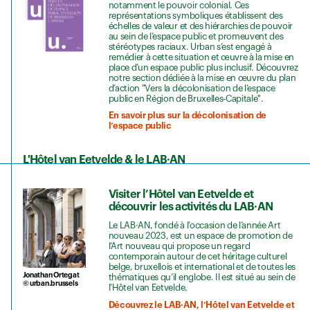
notamment le pouvoir colonial. Ces
représentations symboliques établissent des
échelles de valeur et des hiérarchies de pouvoir
au sein de l’espace public et promeuvent des
stéréotypes raciaux. Urban s’est engagé à
remédier à cette situation et œuvre à la mise en
place d’un espace public plus inclusif. Découvrez
notre section dédiée à la mise en œuvre du plan
d’action "Vers la décolonisation de l’espace
public en Région de Bruxelles-Capitale".
En savoir plus sur la décolonisation de
l’espace public
L'Hôtel van Eetvelde & le LAB·AN
Visiter l’Hôtel van Eetvelde et
découvrir les activités du LAB·AN
Le LAB·AN, fondé à l’occasion de l’année Art
nouveau 2023, est un espace de promotion de
l’Art nouveau qui propose un regard
contemporain autour de cet héritage culturel
belge, bruxellois et international et de toutes les
Jonathan Ortegat
thématiques qu’il englobe. Il est situé au sein de
© urban.brussels
l’Hôtel van Eetvelde.
Découvrez le LAB·AN, l’Hôtel van Eetvelde et