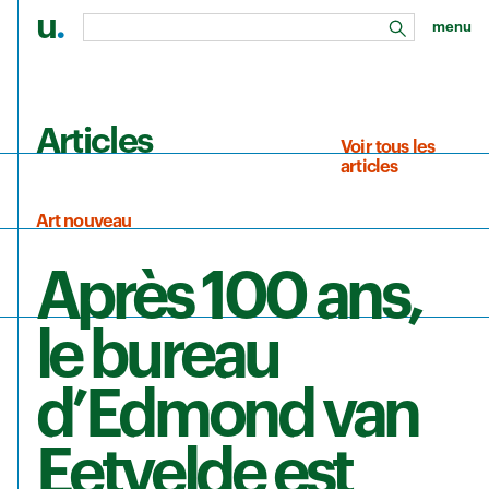
u
.
menu
rechercher
Aller au contenu principal
Articles
Voir tous les
articles
Art nouveau
Après 100 ans,
le bureau
d’Edmond van
Eetvelde est