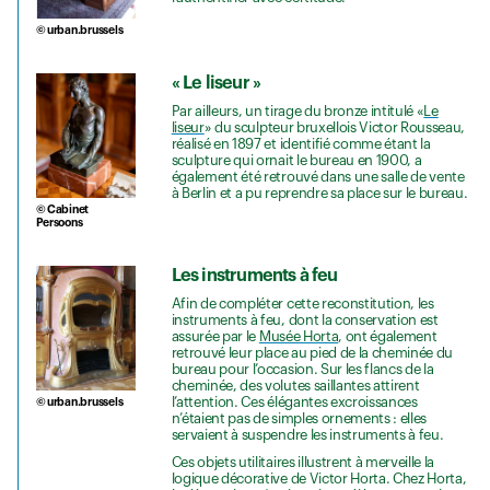
© urban.brussels
« Le liseur »
Par ailleurs, un tirage du bronze intitulé «
Le
liseur
» du sculpteur bruxellois Victor Rousseau,
réalisé en 1897 et identifié comme étant la
sculpture qui ornait le bureau en 1900, a
également été retrouvé dans une salle de vente
à Berlin et a pu reprendre sa place sur le bureau.
© Cabinet
Persoons
Les instruments à feu
Afin de compléter cette reconstitution, les
instruments à feu, dont la conservation est
assurée par le
Musée Horta
, ont également
retrouvé leur place au pied de la cheminée du
bureau pour l’occasion. Sur les flancs de la
cheminée, des volutes saillantes attirent
l’attention. Ces élégantes excroissances
© urban.brussels
n’étaient pas de simples ornements : elles
servaient à suspendre les instruments à feu.
Ces objets utilitaires illustrent à merveille la
logique décorative de Victor Horta. Chez Horta,