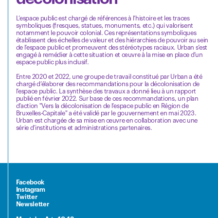
L’espace public est chargé de références à l’histoire et les traces
symboliques (fresques, statues, monuments, etc.) qui valorisent
notamment le pouvoir colonial. Ces représentations symboliques
établissent des échelles de valeur et des hiérarchies de pouvoir au sein
de l’espace public et promeuvent des stéréotypes raciaux. Urban s’est
engagé à remédier à cette situation et œuvre à la mise en place d’un
espace public plus inclusif.
Entre 2020 et 2022, une groupe de travail constitué par Urban a été
chargé d’élaborer des recommandations pour la décolonisation de
l’espace public. La synthèse des travaux a donné lieu à un rapport
publié en février 2022. Sur base de ces recommandations, un plan
d’action "Vers la décolonisation de l’espace public en Région de
Bruxelles-Capitale" a été validé par le gouvernement en mai 2023.
Urban est chargée de sa mise en œuvre en collaboration avec une
série d’institutions et administrations partenaires.
Facebook
Instagram
Twitter
Newsletter