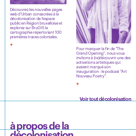
Découvrez les nouvelles pages
web d'Urban consacrées à la
décolonisation de l’espace
public en Région bruxelloise et
explorez sur BruGIS la
cartographie répertoriant 100
premières traces coloniales.
Pour marquer la fin de "The
Grand Opening", nous vous
invitons à (re)découvrir une des
activations artistiques qui
avaient marqué son
inauguration : le podcast "Art
Nouveau Poetry".
Voir tout décolonisation
à propos de la
décolonisation