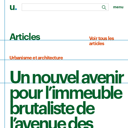
u
.
menu
rechercher
Aller au contenu principal
Articles
Voir tous les
articles
Urbanisme et architecture
Un nouvel avenir
pour l’immeuble
brutaliste de
l’avenue des