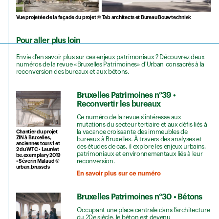
Vue projetée de la façade du projet © Tab architects et Bureau Bouwtechniek
Pour aller plus loin
Envie d’en savoir plus sur ces enjeux patrimoniaux ? Découvrez deux
numéros de la revue «Bruxelles Patrimoines» d'Urban consacrés à la
reconversion des bureaux et aux bétons.
Bruxelles Patrimoines n°39 •
Reconvertir les bureaux
Ce numéro de la revue s'intéresse aux
mutations du secteur tertiaire et aux défis liés à
la vacance croissante des immeubles de
Chantier du projet
ZIN à Bruxelles,
bureaux à Bruxelles. À travers des analyses et
anciennes tours 1 et
des études de cas, il explore les enjeux urbains,
2 du WTC • Lauréat
patrimoniaux et environnementaux liés à leur
be.exemplary 2019
reconversion.
• Séverin Malaud ©
urban.brussels
En savoir plus sur ce numéro
Bruxelles Patrimoines n°30 • Bétons
Occupant une place centrale dans l’architecture
du 20e siècle, le béton est devenu