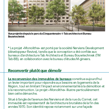
Vue projetée depuis le parc du Cinquantenaire © Tab architects et Bureau
Bouwtechniek
*
Le projet «Monolithe» est porté par la société Nerviens Development
(développeur Revive), tandis que la conception a été confiée aux
bureaux d’architecture Tab Architects et Bureau Bouwtechniek (TM
Tab-BB), en collaboration avec le bureau d’études M-gineers.
Reconvertir plutôt que démolir
La reconversion des immeubles de bureaux
constitue aujourd’hui
un levier important pour répondre aux besoins en logements de la
Région, tout en limitant l’impact environnemental lié à la démolition et
à la reconstruction. Le projet «Monolithe» illustre particulièrement
bien cette démarche.
Situé à l’angle de l’avenue des Nerviens et de la rue du Cornet, cet
immeuble est représentatif de l’architecture brutaliste de la fin des
années 1970. Son identité repose notamment sur une façade