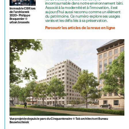
incontournable dans notre environnement bâti.
Associé à la modernité et à l’innovation, il est
Immeuble CBR lors
aujourd’hui aussi reconnu comme un élément
de l'archiweek
2020 • Philippe
du patrimoine. Ce numéro explore ses usages
Braquenier ©
variés et les défis liés à sa préservation.
urban.brussels
Parcourir les articles de la revue en ligne
Vue projetée depuis le parc du Cinquantenaire © Tab architects et Bureau
Bouwtechniek