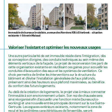
Immeuble de bureaux brutaliste, avenue des Nerviens 105 à Etterbeek – situation
existante © Séverin Malaud
Valoriser l’existant et optimiser les nouveaux usages
Une autre particularité de cet immeuble réside dans l’intégration, dès
sa conception d’origine, des conduits techniques au sein même des
éléments verticaux de la façade. Le projet de reconversion tire parti de
cette organisation existante en réutilisant ces gaines pour accueillir les
conduites d’évacuation des eaux et les systèmes de ventilation. Ce
choix permettra de limiter les interventions sur la structure du
bâtiment et d’éviter l’installation généralisée de faux plafonds,
préservant ainsi des hauteurs sous plafond maximisées, au bénéfice
du confort des futurs logements.
Au-delà de la création de logements, le projet vise à mieux connecter
l’immeuble à son environnement urbain. Son rez-de-chaussée sera
ainsi réorganisé afin d’accueillir une fonction mixte (bureaux/co-
working) et une nouvelle entrée principale donnant sur la rue Sainte-
Gertrude. Les espaces extérieurs existants, notamment la zone de
recul et les jardinières caractéristiques de l’ensemble, seront