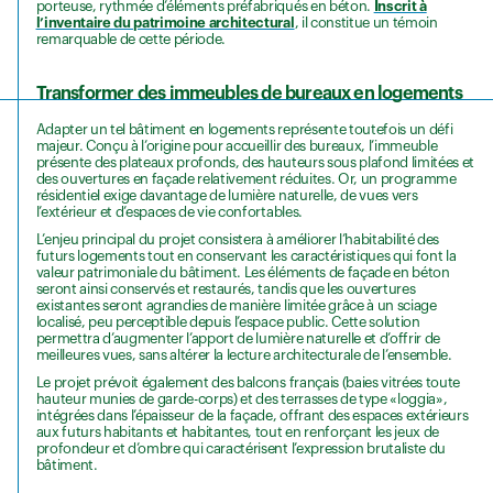
porteuse, rythmée d’éléments préfabriqués en béton.
Inscrit à
l’inventaire du patrimoine architectural
, il constitue un témoin
remarquable de cette période.
Transformer des immeubles de bureaux en logements
Adapter un tel bâtiment en logements représente toutefois un défi
majeur. Conçu à l’origine pour accueillir des bureaux, l’immeuble
présente des plateaux profonds, des hauteurs sous plafond limitées et
des ouvertures en façade relativement réduites. Or, un programme
résidentiel exige davantage de lumière naturelle, de vues vers
l’extérieur et d’espaces de vie confortables.
L’enjeu principal du projet consistera à améliorer l’habitabilité des
futurs logements tout en conservant les caractéristiques qui font la
valeur patrimoniale du bâtiment. Les éléments de façade en béton
seront ainsi conservés et restaurés, tandis que les ouvertures
existantes seront agrandies de manière limitée grâce à un sciage
localisé, peu perceptible depuis l’espace public. Cette solution
permettra d’augmenter l’apport de lumière naturelle et d’offrir de
meilleures vues, sans altérer la lecture architecturale de l’ensemble.
Le projet prévoit également des balcons français (baies vitrées toute
hauteur munies de garde-corps) et des terrasses de type «loggia»,
intégrées dans l’épaisseur de la façade, offrant des espaces extérieurs
aux futurs habitants et habitantes, tout en renforçant les jeux de
profondeur et d’ombre qui caractérisent l’expression brutaliste du
bâtiment.