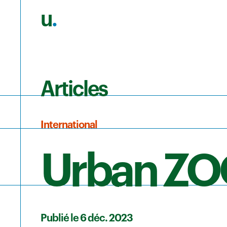
u
.
Aller au contenu principal
Articles
International
Urban Z
Publié le 6 déc. 2023