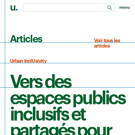
u
.
menu
rechercher
Aller au contenu principal
Articles
Voir tous les
articles
Urban InclUsivity
Vers des
espaces publics
inclusifs et
partagés pour