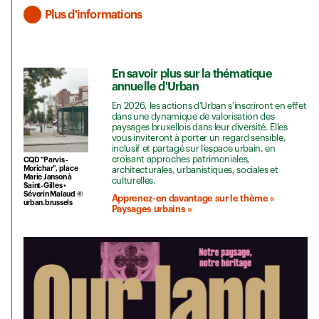
Plus d'informations
En savoir plus sur la thématique
annuelle d'Urban
En 2026, les actions d’Urban s’inscriront en effet
dans une dynamique de valorisation des
paysages bruxellois dans leur diversité. Elles
vous inviteront à porter un regard sensible,
inclusif et partagé sur l’espace urbain, en
croisant approches patrimoniales,
CQD "Parvis -
Morichar", place
architecturales, urbanistiques, sociales et
Marie Janson à
culturelles.
Saint-Gilles •
Séverin Malaud ©
Apprenez-en davantage sur le thème «
urban.brussels
Paysages urbains »