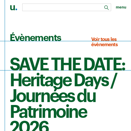
u
.
menu
rechercher
Aller au contenu principal
Évènements
Voir tous les
évènements
SAVE THE DATE:
Heritage Days /
Journées du
Patrimoine
2026