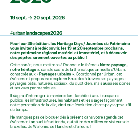
19 sept.
→
20 sept. 2026
#urbanlandscapes2026
Pour leur 38e édition, les Heritage Days / Journées du Patrimoine
vous invitent à redécouvrir, les 19 et 20 septembre prochains,
notre patrimoine régional matériel et immatériel, et à découvrir
des pépites rarement ouvertes au public !
Cette année, nous mettrons à l’honneur le thème
« Notre paysage,
notre héritage »
, dans le cadre de la thématique annuelle d’Urban,
consacrée aux
« Paysages urbains »
. Coordonné par Urban, cet
événement proposera d’explorer Bruxelles à travers ses paysages :
paysages bâtis, naturels, sociaux, du quotidien, mais aussi ses icônes
et ses vues panoramiques.
Il s’agira d’interroger la manière dont l’architecture, les espaces
publics, les infrastructures, les habitants et les usages façonnent
notre perception de la ville, ainsi que l’évolution de ces paysages au fil
du temps.
Ne manquez pas de bloquer dès à présent dans votre agenda cet
événement annuel très attendu, qui attire des milliers de visiteurs de
Bruxelles, de Wallonie, de Flandre et d'ailleurs !