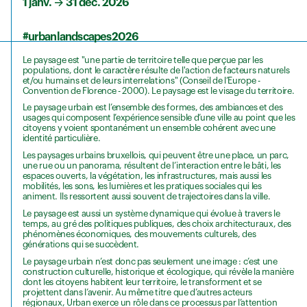
1 janv.
→
31 déc. 2026
#urbanlandscapes2026
Le paysage est "une partie de territoire telle que perçue par les
populations, dont le caractère résulte de l'action de facteurs naturels
et/ou humains et de leurs interrelations" (Conseil de l’Europe -
Convention de Florence - 2000). Le paysage est le visage du territoire.
Le paysage urbain est l’ensemble des formes, des ambiances et des
usages qui composent l’expérience sensible d’une ville au point que les
citoyens y voient spontanément un ensemble cohérent avec une
identité particulière.
Les paysages urbains bruxellois, qui peuvent être une place, un parc,
une rue ou un panorama, résultent de l’interaction entre le bâti, les
espaces ouverts, la végétation, les infrastructures, mais aussi les
mobilités, les sons, les lumières et les pratiques sociales qui les
animent. Ils ressortent aussi souvent de trajectoires dans la ville.
Le paysage est aussi un système dynamique qui évolue à travers le
temps, au gré des politiques publiques, des choix architecturaux, des
phénomènes économiques, des mouvements culturels, des
générations qui se succèdent.
Le paysage urbain n’est donc pas seulement une image : c’est une
construction culturelle, historique et écologique, qui révèle la manière
dont les citoyens habitent leur territoire, le transforment et se
projettent dans l’avenir. Au même titre que d’autres acteurs
régionaux, Urban exerce un rôle dans ce processus par l’attention