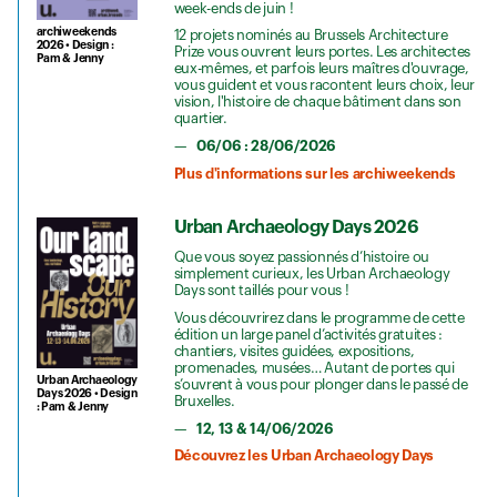
week-ends de juin !
archiweekends
12 projets nominés au Brussels Architecture
2026 • Design :
Prize vous ouvrent leurs portes. Les architectes
Pam & Jenny
eux-mêmes, et parfois leurs maîtres d'ouvrage,
vous guident et vous racontent leurs choix, leur
vision, l'histoire de chaque bâtiment dans son
quartier.
06/06 : 28/06/2026
Plus d'informations sur les archiweekends
Urban Archaeology Days 2026
Que vous soyez passionnés d’histoire ou
simplement curieux, les Urban Archaeology
Days sont taillés pour vous !
Vous découvrirez dans le programme de cette
édition un large panel d’activités gratuites :
chantiers, visites guidées, expositions,
promenades, musées… Autant de portes qui
Urban Archaeology
s’ouvrent à vous pour plonger dans le passé de
Days 2026 • Design
Bruxelles.
: Pam & Jenny
12, 13 & 14/06/2026
Découvrez les Urban Archaeology Days