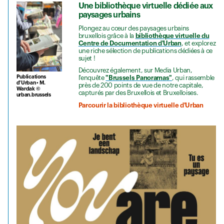
Une bibliothèque virtuelle dédiée aux
paysages urbains
Plongez au cœur des paysages urbains
bruxellois grâce à la
bibliothèque virtuelle du
Centre de Documentation d'Urban
, et explorez
une riche sélection de publications dédiées à ce
sujet !
Découvrez également, sur Media Urban,
Publications
l'enquête
"Brussels Panoramas"
, qui rassemble
d'Urban • M.
près de 200 points de vue de notre capitale,
Wardak ©
capturés par des Bruxellois et Bruxelloises.
urban.brussels
Parcourir la bibliothèque virtuelle d'Urban