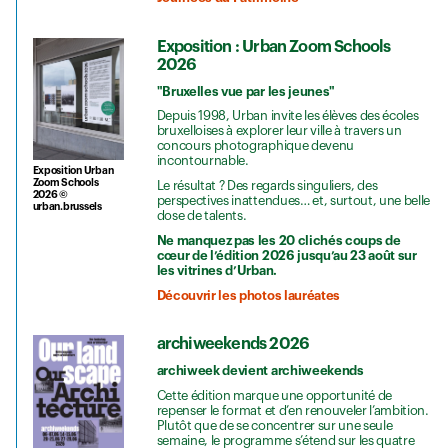
Exposition : Urban Zoom Schools
2026
"Bruxelles vue par les jeunes"
Depuis 1998, Urban invite les élèves des écoles
bruxelloises à explorer leur ville à travers un
concours photographique devenu
incontournable.
Exposition Urban
Zoom Schools
Le résultat ? Des regards singuliers, des
2026 ©
perspectives inattendues… et, surtout, une belle
urban.brussels
dose de talents.
Ne manquez pas les 20 clichés coups de
cœur de l’édition 2026 jusqu’au 23 août sur
les vitrines d’Urban.
Découvrir les photos lauréates
archiweekends 2026
archiweek devient archiweekends
Cette édition marque une opportunité de
repenser le format et d’en renouveler l’ambition.
Plutôt que de se concentrer sur une seule
semaine, le programme s’étend sur les quatre