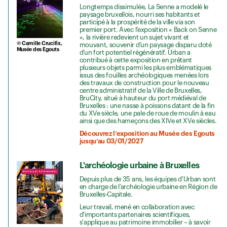
Longtemps dissimulée, La Senne a modelé le
paysage bruxellois, nourri ses habitants et
participé à la prospérité de la ville via son
premier port. Avec l’exposition « Back on Senne
», la rivière redevient un sujet vivant et
© Camille Crucifix,
mouvant, souvenir d’un paysage disparu doté
Musée des Egouts
d’un fort potentiel régénératif. Urban a
contribué à cette exposition en prêtant
plusieurs objets parmi les plus emblématiques
issus des fouilles archéologiques menées lors
des travaux de construction pour le nouveau
centre administratif de la Ville de Bruxelles,
BruCity, situé à hauteur du port médiéval de
Bruxelles : une nasse à poissons datant de la fin
du XVe siècle, une pale de roue de moulin à eau
ainsi que des hameçons des XIVe et XVe siècles.
Découvrez l’exposition au Musée des Egouts
jusqu’au 03/01/2027
L'archéologie urbaine à Bruxelles
Depuis plus de 35 ans, les équipes d'Urban sont
en charge de l’archéologie urbaine en Région de
Bruxelles-Capitale.
Leur travail, mené en collaboration avec
d'importants partenaires scientifiques,
s'applique au patrimoine immobilier – à savoir