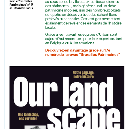
au sous-sol de la ville et aux parties anciennes
Revue "Bruxelles
Patrimoines" n°17
des bâtiments –, mais génère aussi un riche
© urban.brussels
patrimoine mobilier, issu des nombreux objets
du quotidien découverts et des échantillons
prélevés sur chantier. Ces vestiges permettent
également de révéler des éléments de l’histoire
locale.
Grâce à leur travail, les équipes d'Urban sont
aujourd’hui reconnues pour leur expertise, tant
en Belgique qu’à l’international.
Découvrez-en davantage grâce au 17e
numéro de la revue "Bruxelles Patrimoines"