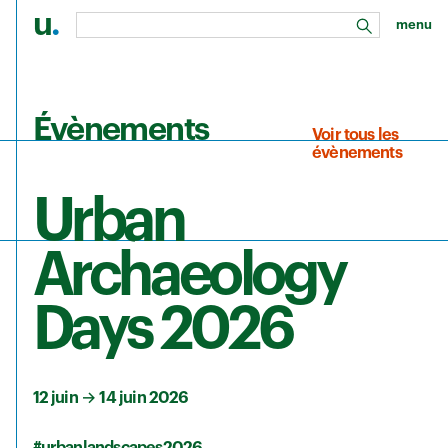
u
.
menu
rechercher
Aller au contenu principal
Évènements
Voir tous les
évènements
Urban
Archaeology
Days 2026
12 juin
→
14 juin 2026