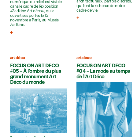
architecturaux, parfois discrets,
numérique du relief est visible
qui font la richesse de notre
dans le cadre de l’exposition
cadre de vie.
«Zadkine Art déco», qui a
ouvert ses portes le 15
novembre à Paris, au Musée
Zadkine.
art déco
art déco
FOCUS ON ART DECO
FOCUS ON ART DECO
#05 – À l'ombre du plus
#04 – La mode au temps
grand monument Art
de l’Art Déco
Déco du monde