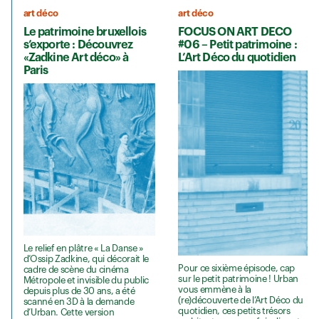
art déco
art déco
Le patrimoine bruxellois
FOCUS ON ART DECO
s’exporte : Découvrez
#06 – Petit patrimoine :
«Zadkine Art déco» à
L’Art Déco du quotidien
Paris
Le relief en plâtre « La Danse »
d’Ossip Zadkine, qui décorait le
Pour ce sixième épisode, cap
cadre de scène du cinéma
sur le petit patrimoine ! Urban
Métropole et invisible du public
vous emmène à la
depuis plus de 30 ans, a été
(re)découverte de l’Art Déco du
scanné en 3D à la demande
quotidien, ces petits trésors
d’Urban. Cette version