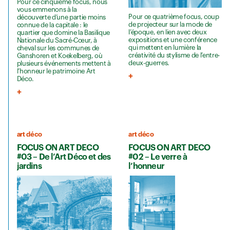
Pour ce cinquième focus, nous
vous emmenons à la
Pour ce quatrième focus, coup
découverte d’une partie moins
de projecteur sur la mode de
connue de la capitale : le
l’époque, en lien avec deux
quartier que domine la Basilique
expositions et une conférence
Nationale du Sacré-Cœur, à
qui mettent en lumière la
cheval sur les communes de
créativité du stylisme de l’entre-
Ganshoren et Koekelberg, où
deux-guerres.
plusieurs événements mettent à
l’honneur le patrimoine Art
Déco.
art déco
art déco
FOCUS ON ART DECO
FOCUS ON ART DECO
#03 – De l’Art Déco et des
#02 – Le verre à
jardins
l’honneur