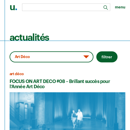
u
.
menu
rechercher
Aller au contenu principal
actualités
filtrer
art déco
FOCUS ON ART DECO #08 – Brillant succès pour
l’Année Art Déco