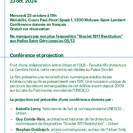
23 oct. 2024
Mercredi 23 octobre à 19h
Wolubilis, Cours Paul-Henri Spaak 1, 1200 Woluwe-Saint-Lambert
Conférence donnée en français
Gratuit sur réservation
Ne manquez pas non plus l'exposition "Stoclet 1911 Restitution"
aux Halles Saint-Géry jusqu'au 05/12
Conférence et projection
Fruit d’une collaboration entre Urban et l’ULB – Faculté d’Architecture
La Cambre Horta, cette rencontre est dédiée au Palais Stoclet.
Le film présente une reconstitution numérique inédite de ses
intérieurs tels qu’ils se présentaient vers 1911. Une occasion unique de
parcourir les décors remarquables de cet édifice inscrit depuis 2009
sur la Liste du Patrimoine mondial de l’UNESCO.
La projection est précédée d’une conférence donnée par :
Isabelle Leroy
, historienne de l’art et correspondante UNESCO –
Urban
Guy Conde-Reis
, architecte et historien de l’architecture,
commissaire de l’exposition "Stoclet 1911 Restitution" – Urban
Stephan Goldrajch
, artiste contemporain, auteur de l’Urban Folly