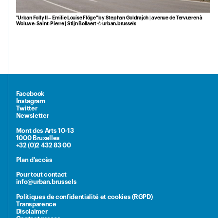
"Urban Folly II – Emilie Louise Flöge" by Stephan Goldrajch | avenue de Tervueren à
Woluwe-Saint-Pierre | Stijn Bollaert © urban.brussels
Facebook
Instagram
Twitter
Newsletter
Mont des Arts 10-13
1000 Bruxelles
+32 (0)2 432 83 00
Plan d'accès
Pour tout contact
info@urban.brussels
Politiques de confidentialité et cookies (RGPD)
Transparence
Disclaimer