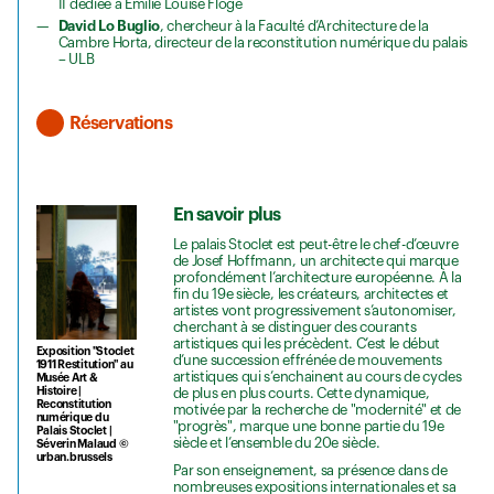
II dédiée à Emilie Louise Flöge
David Lo Buglio
, chercheur à la Faculté d’Architecture de la
Cambre Horta, directeur de la reconstitution numérique du palais
– ULB
Réservations
En savoir plus
Le palais Stoclet est peut-être le chef-d’œuvre
de Josef Hoffmann, un architecte qui marque
profondément l’architecture européenne. À la
fin du 19e siècle, les créateurs, architectes et
artistes vont progressivement s’autonomiser,
cherchant à se distinguer des courants
artistiques qui les précèdent. C’est le début
Exposition "Stoclet
d’une succession effrénée de mouvements
1911 Restitution" au
artistiques qui s’enchainent au cours de cycles
Musée Art &
Histoire |
de plus en plus courts. Cette dynamique,
Reconstitution
motivée par la recherche de "modernité" et de
numérique du
"progrès", marque une bonne partie du 19e
Palais Stoclet |
siècle et l’ensemble du 20e siècle.
Séverin Malaud ©
urban.brussels
Par son enseignement, sa présence dans de
nombreuses expositions internationales et sa