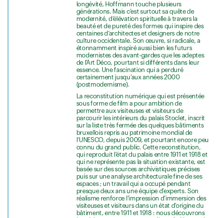
longévité, Hoffmann touche plusieurs
générations. Mais c’est surtout sa quête de
modernité, d’élévation spirituelle à travers la
beauté et de pureté des formes qui inspire des
centaines d’architectes et designers de notre
culture occidentale. Son œuvre, si radicale, a
étonnamment inspiré aussi bien les futurs
modernistes des avant-gardes que les adeptes
de l’Art Déco, pourtant si différents dans leur
essence. Une fascination qui a perduré
certainement jusqu’aux années 2000
(postmodernisme).
La reconstitution numérique qui est présentée
sous forme de film a pour ambition de
permettre aux visiteuses et visiteurs de
parcourir les intérieurs du palais Stoclet, inscrit
sur la liste très fermée des quelques bâtiments
bruxellois repris au patrimoine mondial de
l’UNESCO, depuis 2009, et pourtant encore peu
connu du grand public. Cette reconstitution,
qui reproduit l’état du palais entre 1911 et 1918 et
qui ne représente pas la situation existante, est
basée sur des sources archivistiques précises
puis sur une analyse architecturale fine de ses
espaces ; un travail qui a occupé pendant
presque deux ans une équipe d’experts. Son
réalisme renforce l’impression d’immersion des
visiteuses et visiteurs dans un état d’origine du
bâtiment, entre 1911 et 1918 : nous découvrons