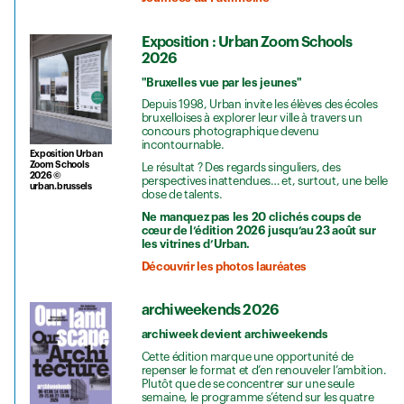
Exposition : Urban Zoom Schools
2026
"Bruxelles vue par les jeunes"
Depuis 1998, Urban invite les élèves des écoles
bruxelloises à explorer leur ville à travers un
concours photographique devenu
incontournable.
Exposition Urban
Zoom Schools
Le résultat ? Des regards singuliers, des
2026 ©
perspectives inattendues… et, surtout, une belle
urban.brussels
dose de talents.
Ne manquez pas les 20 clichés coups de
cœur de l’édition 2026 jusqu’au 23 août sur
les vitrines d’Urban.
Découvrir les photos lauréates
archiweekends 2026
archiweek devient archiweekends
Cette édition marque une opportunité de
repenser le format et d’en renouveler l’ambition.
Plutôt que de se concentrer sur une seule
semaine, le programme s’étend sur les quatre