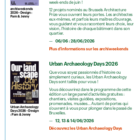
week-ends de juin !
archiweekends
12 projets nominés au Brussels Architecture
2026 • Design :
Prize vous ouvrent leurs portes. Les architectes
Pam & Jenny
eux-mêmes, et parfois leurs maîtres d'ouvrage,
vous guident et vous racontent leurs choix, leur
vision, l'histoire de chaque bâtiment dans son
quartier.
06/06 : 28/06/2026
Plus d'informations sur les archiweekends
Urban Archaeology Days 2026
Que vous soyez passionnés d’histoire ou
simplement curieux, les Urban Archaeology
Days sont taillés pour vous !
Vous découvrirez dans le programme de cette
édition un large panel d’activités gratuites :
chantiers, visites guidées, expositions,
promenades, musées… Autant de portes qui
Urban Archaeology
s’ouvrent à vous pour plonger dans le passé de
Days 2026 • Design
Bruxelles.
: Pam & Jenny
12, 13 & 14/06/2026
Découvrez les Urban Archaeology Days