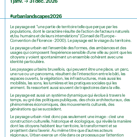
1 janv.
→
31 déc. 2026
#urbanlandscapes2026
Le paysage est "une partie de territoire telle que perçue par les
populations, dont le caractère résulte de l'action de facteurs naturels
et/ou humains et de leurs interrelations" (Conseil de l’Europe -
Convention de Florence - 2000). Le paysage est le visage du territoire.
Le paysage urbain est l’ensemble des formes, des ambiances et des
usages qui composent l’expérience sensible d’une ville au point que les
citoyens y voient spontanément un ensemble cohérent avec une
identité particulière.
Les paysages urbains bruxellois, qui peuvent être une place, un parc,
une rue ou un panorama, résultent de l’interaction entre le bâti, les
espaces ouverts, la végétation, les infrastructures, mais aussi les
mobilités, les sons, les lumières et les pratiques sociales qui les
animent. Ils ressortent aussi souvent de trajectoires dans la ville.
Le paysage est aussi un système dynamique qui évolue à travers le
temps, au gré des politiques publiques, des choix architecturaux, des
phénomènes économiques, des mouvements culturels, des
générations qui se succèdent.
Le paysage urbain n’est donc pas seulement une image : c’est une
construction culturelle, historique et écologique, qui révèle la manière
dont les citoyens habitent leur territoire, le transforment et se
projettent dans l’avenir. Au même titre que d’autres acteurs
régionaux, Urban exerce un rôle dans ce processus par l’attention