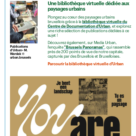
Une bibliothèque virtuelle dédiée aux
paysages urbains
Plongez au cœur des paysages urbains
bruxellois grâce à la
bibliothèque virtuelle du
Centre de Documentation d'Urban
, et explorez
une riche sélection de publications dédiées à ce
sujet !
Découvrez également, sur Media Urban,
Publications
l'enquête
"Brussels Panoramas"
, qui rassemble
d'Urban • M.
près de 200 points de vue de notre capitale,
Wardak ©
capturés par des Bruxellois et Bruxelloises.
urban.brussels
Parcourir la bibliothèque virtuelle d'Urban