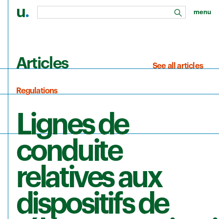
u
.
menu
search
Skip to main content
Articles
See all articles
Regulations
Lignes de
conduite
relatives aux
dispositifs de