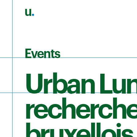
u
.
Skip to main content
Events
Urban Lunc
recherche
bruxellois