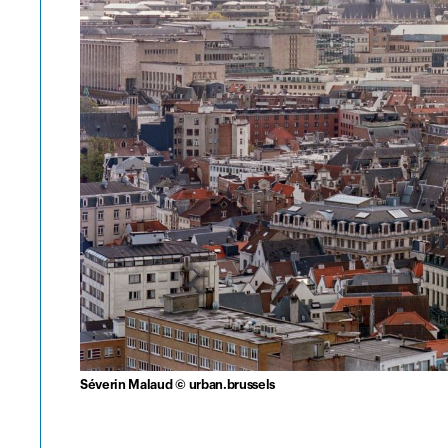
Séverin Malaud © urban.brussels