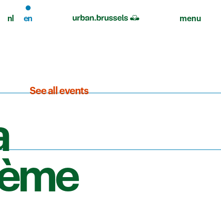
nl
en
menu
See all events
a
stème