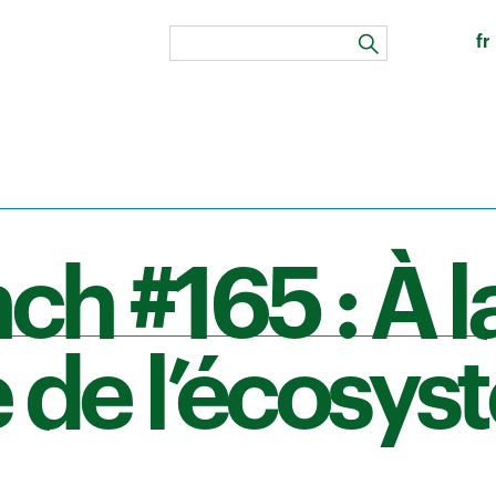
fr
search
h #165 : À l
 de l’écosy