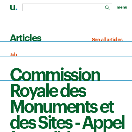
u
.
menu
search
Skip to main content
Articles
See all articles
Job
Commission
Royale des
Monuments et
des Sites - Appel