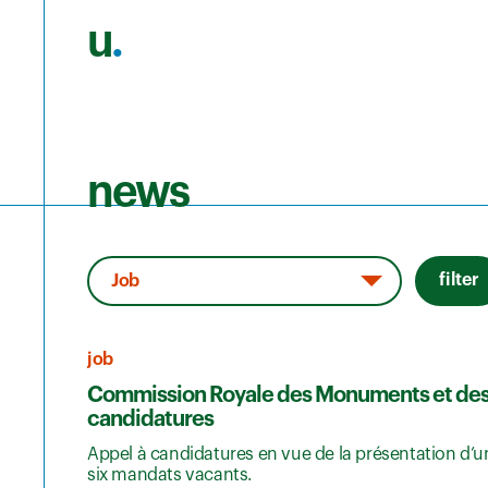
u
.
Skip to main content
news
filter
job
Commission Royale des Monuments et des S
candidatures
Appel à candidatures en vue de la présentation d’u
six mandats vacants.