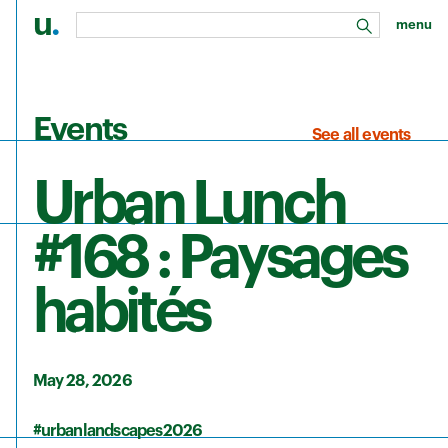
u
.
menu
search
Skip to main content
Events
See all events
Urban Lunch
#168 : Paysages
habités
May 28, 2026
#urbanlandscapes2026