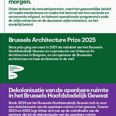
morgen.
Urban beheert de renovatiepremies, voert het gewestelijke beleid
uit inzake stedenbouw en inzake het behoud van het roerende en
onroerende erfgoed, en beheert operationele programma's zoals
de wijkcontracten en de duurzame wijkcontracten, en het
stedelijk beleid.
Brussels Architecture Prize 2025
Deze prijs ging van start in 2021 als initiatief van het Brussels
Hoofdstedelijk Gewest en coproductie van Urban en A+
Architecture in Belgium, en zet opnieuw de Brusselse
architectuur en haar architecten in de verf.
Dekolonisatie van de openbare ruimte
in het Brussels Hoofdstedelijk Gewest
Sinds 2020 zet het Brussels Hoofdstedelijk Gewest zich in voor
een dekolonisatie van de openbare ruimte in het gewest. Tussen
2023 en 2025 legt Urban zich toe op de coördinatie van de
partners die bij de dekolonisatie van de openbare ruimte