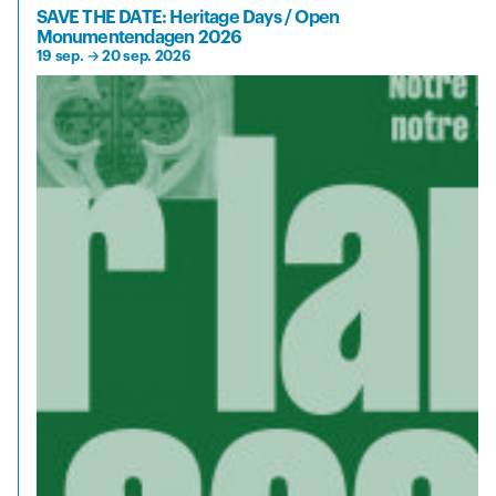
SAVE THE DATE: Heritage Days / Open
Monumentendagen 2026
19 sep.
→
20 sep. 2026