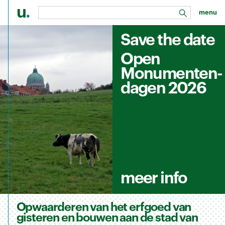
u
.
menu
zoeken
Save the date
Ga naar de hoofdinhoud
Open
Monumenten-
dagen 2026
meer info
Opwaarderen van het erfgoed van
gisteren en bouwen aan de stad van