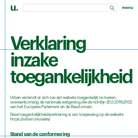
u
.
menu
zoeken
Ga naar de hoofdinhoud
Verklaring
inzake
toegankelijkheid
Urban verbindt er zich toe zijn website toegankelijk te maken,
overeenkomstig de nationale wetgeving die de richtlijn (EU) 2016/2102
van het Europees Parlement en de Raad omzet.
Deze toegankelijkheidsverklaring is van toepassing op de website
https://urban.brussels/
Stand van de conformering