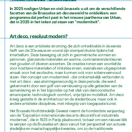
In 2025 nodigen Urban en visit.brussels u uit om de verschillende
facetten van de Brusselse art-decowereld te ontdekken: een
programma dat perfect past in het nieuwe jaarthema van Urban,
dat in 2025 in het teken zal staan van "moderniteit".
Art deco, resoluut modern?
Art deco is een artistieke stroming die zich ontwikkelde in de eerste
helft van de 20e eeuw en vooral zijn stempel drukte tijdens het
interbellum. Deze beweging uit zich in geometrische vormen en
patronen, glanzende materialen en warme, contrasterende kleuren
met gouden of zilveren accenten. De creaties tonen een voorliefde
voor kostbare materialen of imitaties ervan, evenals een uitgesproken
smaak voor het exotische, maar kunnen ook voor sobere eenvoud
staan. Het concept van moderniteit - dat onlosmakelijk verbonden is
met art deco - was alomtegenwoordig in deze periode, die werd
gekenmerkt door een golf van vernieuwing op alle gebieden van de
samenleving en in het bijzonder op het vlak van democratische
emancipatie, technologisch comfort, vrije tijd en mobiliteit. Art deco
kreeg gestalte in de architectuur en de stedenbouw, maar ook in
andere artistieke disciplines, met inbegrip van toegepaste kunst.
Het Brussels Hoofdstedelijk Gewest neemt de honderdste verjaardag
van de "Exposition internationale des arts décoratifs et industriels
modernes", die in 1925 in Parijs plaatsvond, te baat om een nieuwe blik
te werpen op de Brusselse art deco vanuit het perspectief van actuele
stedelijke en maatschappelijke kwesties, om zo de traditionele