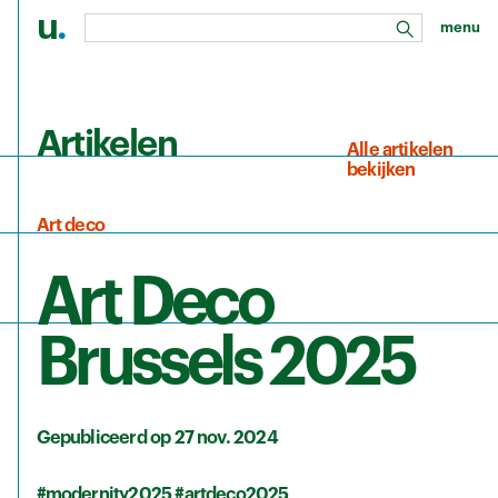
u
.
menu
zoeken
Ga naar de hoofdinhoud
Artikelen
Alle artikelen
bekijken
Art deco
Art Deco
Brussels 2025
Gepubliceerd op 27 nov. 2024
#modernity2025
#artdeco2025