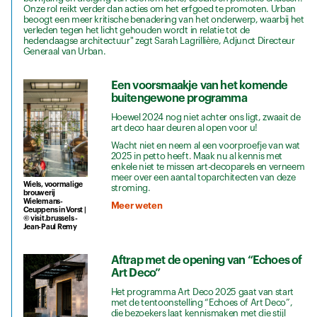
Onze rol reikt verder dan acties om het erfgoed te promoten. Urban
beoogt een meer kritische benadering van het onderwerp, waarbij het
verleden tegen het licht gehouden wordt in relatie tot de
hedendaagse architectuur" zegt Sarah Lagrillière, Adjunct Directeur
Generaal van Urban.
Een voorsmaakje van het komende
buitengewone programma
Hoewel 2024 nog niet achter ons ligt, zwaait de
art deco haar deuren al open voor u!
Wacht niet en neem al een voorproefje van wat
2025 in petto heeft. Maak nu al kennis met
enkele niet te missen art-decoparels en verneem
meer over een aantal toparchitecten van deze
Wiels, voormalige
stroming.
brouwerij
Wielemans-
Meer weten
Ceuppens in Vorst |
© visit.brussels -
Jean-Paul Remy
Aftrap met de opening van “Echoes of
Art Deco”
Het programma Art Deco 2025 gaat van start
met de tentoonstelling “Echoes of Art Deco”,
die bezoekers laat kennismaken met die stijl