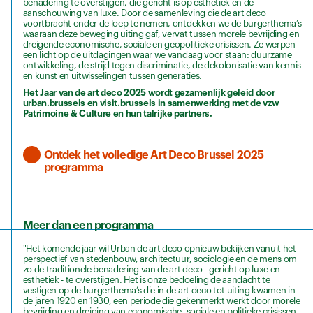
benadering te overstijgen, die gericht is op esthetiek en de
aanschouwing van luxe. Door de samenleving die de art deco
voortbracht onder de loep te nemen, ontdekken we de burgerthema’s
waaraan deze beweging uiting gaf, vervat tussen morele bevrijding en
dreigende economische, sociale en geopolitieke crisissen. Ze werpen
een licht op de uitdagingen waar we vandaag voor staan: duurzame
ontwikkeling, de strijd tegen discriminatie, de dekolonisatie van kennis
en kunst en uitwisselingen tussen generaties.
Het Jaar van de art deco 2025 wordt gezamenlijk geleid door
urban.brussels en visit.brussels in samenwerking met de vzw
Patrimoine & Culture en hun talrijke partners.
Ontdek het volledige Art Deco Brussel 2025
programma
Meer dan een programma
"Het komende jaar wil Urban de art deco opnieuw bekijken vanuit het
perspectief van stedenbouw, architectuur, sociologie en de mens om
zo de traditionele benadering van de art deco - gericht op luxe en
esthetiek - te overstijgen. Het is onze bedoeling de aandacht te
vestigen op de burgerthema’s die in de art deco tot uiting kwamen in
de jaren 1920 en 1930, een periode die gekenmerkt werkt door morele
bevrijding en dreiging van economische, sociale en politieke crisissen.