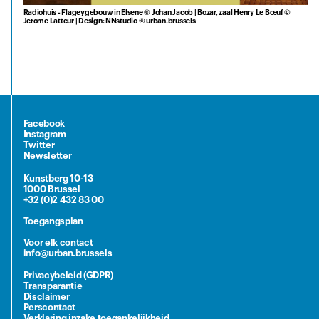
Radiohuis - Flageygebouw in Elsene © Johan Jacob | Bozar, zaal Henry Le Bœuf ©
Jerome Latteur | Design: NNstudio © urban.brussels
Facebook
Instagram
Twitter
Newsletter
Kunstberg 10-13
1000 Brussel
+32 (0)2 432 83 00
Toegangsplan
Voor elk contact
info@urban.brussels
Privacybeleid (GDPR)
Transparantie
Disclaimer
Perscontact
Verklaring inzake toegankelijkheid