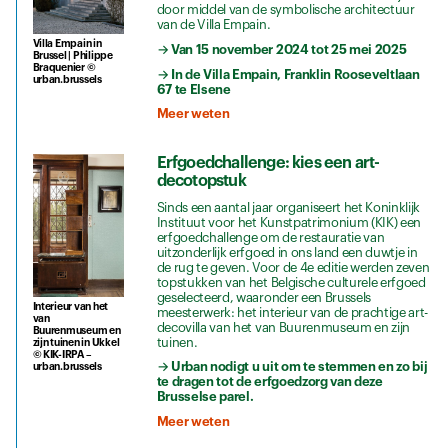
door middel van de symbolische architectuur
van de Villa Empain.
Villa Empain in
→ Van 15 november 2024 tot 25 mei 2025
Brussel | Philippe
Braquenier ©
→ In de Villa Empain, Franklin Rooseveltlaan
urban.brussels
67 te Elsene
Meer weten
Erfgoedchallenge: kies een art-
decotopstuk
Sinds een aantal jaar organiseert het Koninklijk
Instituut voor het Kunstpatrimonium (KIK) een
erfgoedchallenge om de restauratie van
uitzonderlijk erfgoed in ons land een duwtje in
de rug te geven. Voor de 4e editie werden zeven
topstukken van het Belgische culturele erfgoed
geselecteerd, waaronder een Brussels
Interieur van het
meesterwerk: het interieur van de prachtige art-
van
decovilla van het van Buurenmuseum en zijn
Buurenmuseum en
tuinen.
zijn tuinen in Ukkel
© KIK-IRPA –
→ Urban nodigt u uit om te stemmen en zo bij
urban.brussels
te dragen tot de erfgoedzorg van deze
Brusselse parel.
Meer weten