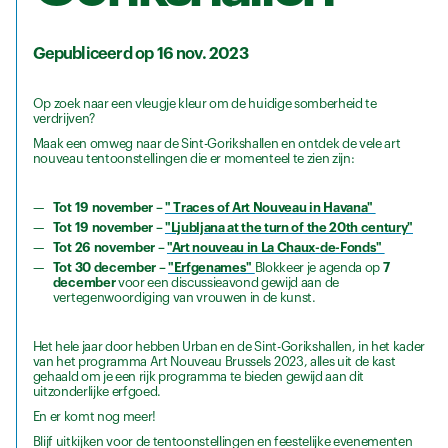
Gepubliceerd op 16 nov. 2023
Op zoek naar een vleugje kleur om de huidige somberheid te
verdrijven?
Maak een omweg naar de Sint-Gorikshallen en ontdek de vele art
nouveau tentoonstellingen die er momenteel te zien zijn:
Tot 19 november –
" Traces of Art Nouveau in Havana"
Tot 19 november –
"Ljubljana at the turn of the 20th century"
Tot 26 november –
"Art nouveau in La Chaux-de-Fonds"
Tot 30 december –
"Erfgenames"
Blokkeer je agenda op
7
december
voor een discussieavond gewijd aan de
vertegenwoordiging van vrouwen in de kunst.
Het hele jaar door hebben Urban en de Sint-Gorikshallen, in het kader
van het programma Art Nouveau Brussels 2023, alles uit de kast
gehaald om je een rijk programma te bieden gewijd aan dit
uitzonderlijke erfgoed.
En er komt nog meer!
Blijf uitkijken voor de tentoonstellingen en feestelijke evenementen