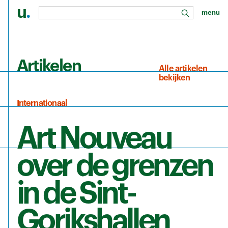
u
.
menu
zoeken
Ga naar de hoofdinhoud
Artikelen
Alle artikelen
bekijken
Internationaal
Art Nouveau
over de grenzen
in de Sint-
Gorikshallen