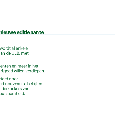
nieuwe editie aan te
wordt al enkele
van de ULB, met
denten en meer in het
rfgoed willen verdiepen.
cierd door
art nouveau te bekijken
onderzoekers van
duurzaamheid.