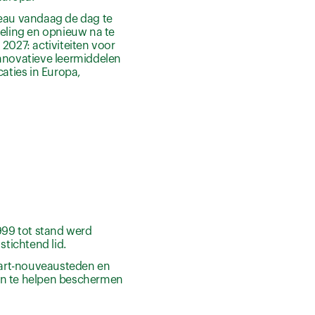
veau vandaag de dag te
keling en opnieuw na te
027: activiteiten voor
innovatieve leermiddelen
caties in Europa,
999 tot stand werd
stichtend lid.
e art-nouveausteden en
 en te helpen beschermen