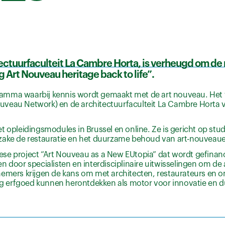
tuurfaculteit La Cambre Horta, is verheugd om de 
Art Nouveau heritage back to life”.
ogramma waarbij kennis wordt gemaakt met de art nouveau. Het 
uveau Network) en de architectuurfaculteit La Cambre Horta 
t opleidingsmodules in Brussel en online. Ze is gericht op stu
nzake de restauratie en het duurzame behoud van art-nouveaue
se project “Art Nouveau as a New EUtopia” dat wordt gefinan
 door specialisten en interdisciplinaire uitwisselingen om de 
nemers krijgen de kans om met architecten, restaurateurs en 
g erfgoed kunnen herontdekken als motor voor innovatie en 