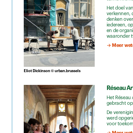
Het doel van
verkennen, d
denken over
iedereen, op
en de organi
waaronder t
→ Meer wet
Eliot Dickinson © urban.brussels
Réseau Ar
Het Réseau 
gebracht op 
De verenigin
werd opgeri
voor toekom
→ Meer wet