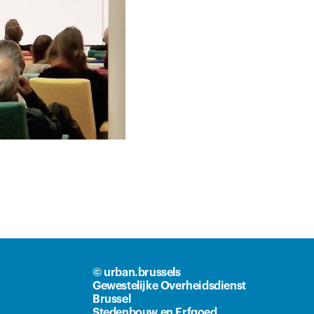
© urban.brussels
Gewestelijke Overheidsdienst
Brussel
Stedenbouw en Erfgoed