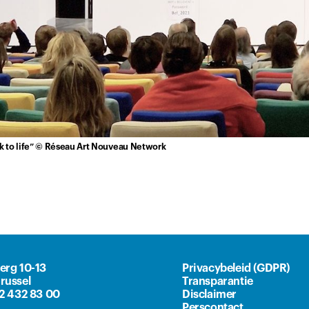
ck to life” © Réseau Art Nouveau Network
erg 10-13
Privacybeleid (GDPR)
russel
Transparantie
)2 432 83 00
Disclaimer
Perscontact