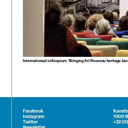
Internationaal colloquium “Bringing Art Nouveau heritage ba
Facebook
Kunstb
Instagram
1000 B
Twitter
+32 (0
Newsletter