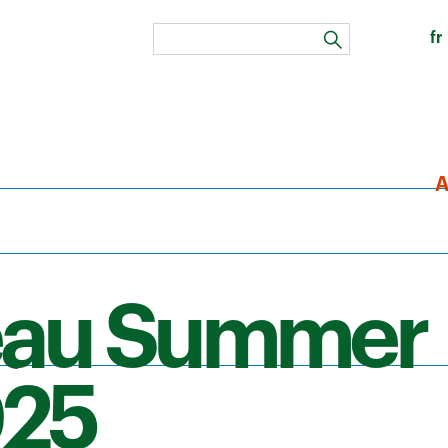
fr
zoeken
A
eau Summer
025