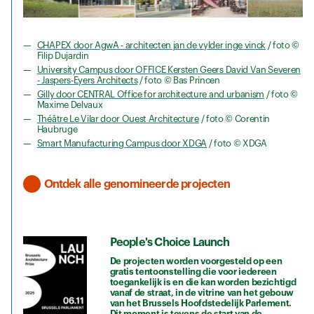
CHAPEX door AgwA - architecten jan de vylder inge vinck
/ foto ©
Filip Dujardin
University Campus door OFFICE Kersten Geers David Van Severen
- Jaspers-Eyers Architects
/ foto © Bas Princen
Gilly door CENTRAL Office for architecture and urbanism
/ foto ©
Maxime Delvaux
Théâtre Le Vilar door Ouest Architecture
/ foto © Corentin
Haubruge
Smart Manufacturing Campus door XDGA
/ foto © XDGA
Ontdek alle genomineerde projecten
People's Choice Launch
De projecten worden voorgesteld op een
gratis tentoonstelling die voor iedereen
toegankelijk is en die kan worden bezichtigd
vanaf de straat, in de vitrine van het gebouw
van het Brussels Hoofdstedelijk Parlement.
Dit moment is tevens de start van de