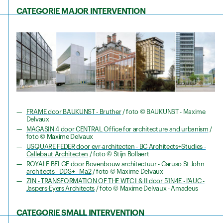
CATEGORIE MAJOR INTERVENTION
FRAME door BAUKUNST - Bruther
/ foto © BAUKUNST - Maxime
Delvaux
MAGASIN 4 door CENTRAL Office for architecture and urbanism
/
foto © Maxime Delvaux
USQUARE FEDER door evr-architecten - BC Architects+Studies -
Callebaut Architecten
/ foto © Stijn Bollaert
ROYALE BELGE door Bovenbouw architectuur - Caruso St John
architects - DDS+ - Ma2
/ foto © Maxime Delvaux
ZIN - TRANSFORMATION OF THE WTC I & II door 51N4E - l'AUC -
Jaspers-Eyers Architects
/ foto © Maxime Delvaux - Amadeus
CATEGORIE SMALL INTERVENTION