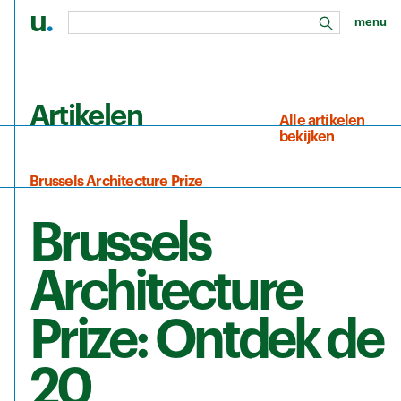
u
.
menu
zoeken
Ga naar de hoofdinhoud
Artikelen
Alle artikelen
bekijken
Brussels Architecture Prize
Brussels
Architecture
Prize: Ontdek de
20