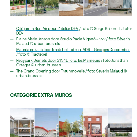
Cité jardin Bon Air door L’atelier DEV
/ foto © Serge Brison - L'atelier
DEV
Plaine Marie Janson door Studio Paola Viganò – vvv
/ foto Séverin
Malaud © urban.brussels
Materialenkaai door Tractebel – atelier ADR – Georges Descombes
/ foto © Tractebel
Recypark Demets door 51N4E i.c.w. les Marneurs
/ foto Jonathan
Ortegat © urban.brussels
The Grand Opening door Traumnovelle
/ foto Séverin Malaud ©
urban.brussels
CATEGORIE EXTRA MUROS