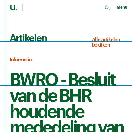
u
.
menu
zoeken
Ga naar de hoofdinhoud
Artikelen
Alle artikelen
bekijken
Informatie
BWRO - Besluit
van de BHR
houdende
mededeling van