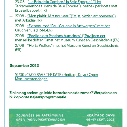
23.08 –
“Le Bois de la Cambre à la Belle Époque” (“Het
Terkamerenbos tijdens de Belle Epoque”), bezoek per koets met
Brussel Babbelt
(FR)
27.08 –
“Mon plaisir, l'Art nouveau”(“Mijn plezier, art nouveau”)
met Arkadia
(FR)
27.08 –
*Extramuros* “Paul Cauchie in Antwerpen” met het
Cauchiehuis
(FR-NL-EN)
27.08 –
“Pavillon des Passions humaines” (“Paviljoen der
menselijke driften”) met het Museum Kunst en Geschiedenis
(EN)
27.08 –
“Horta-Wolfers” met het Museum Kunst en Geschiedenis
(FR)
September 2023
16/09->17/09 SAVE THE DATE : Heritage Days / Open
Monumentendagen
Zin in nog andere geleide bezoeken na de zomer? Werp dan een
blik op
onze najaarsprogrammatie
.