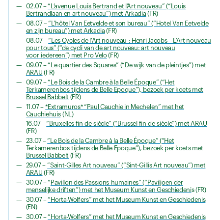
02.07 –
“L’avenue Louis Bertrand et l’Art nouveau” (“Louis
Bertrandlaan en art nouveau”) met Arkadia
(FR)
08.07 –
“L'hôtel Van Eetvelde et son bureau” (“Hotel Van Eetvelde
en zijn bureau”) met Arkadia
(FR)
08.07 –
“Les Cycles de l'Art nouveau : Henri Jacobs – L’Art nouveau
pour tous” (“de cycli van de art nouveau: art nouveau
voor iedereen”) met Pro Velo
(FR)
09.07 –
“Le quartier des Squares” (“De wijk van de pleintjes”) met
ARAU
(FR)
09.07 –
“Le Bois de la Cambre à la Belle Époque” (“Het
Terkamerenbos tijdens de Belle Epoque”), bezoek per koets met
Brussel Babbelt
(FR)
11.07 –
*Extramuros* “Paul Cauchie in Mechelen” met het
Cauchiehuis
(NL)
16.07 –
“Bruxelles fin-de-siècle” (“Brussel fin-de-siècle”) met ARAU
(FR)
23.07 –
“Le Bois de la Cambre à la Belle Époque” (“Het
Terkamerenbos tijdens de Belle Epoque”), bezoek per koets met
Brussel Babbelt
(FR)
29.07 –
”Saint-Gilles Art nouveau” (“Sint-Gillis Art nouveau”) met
ARAU
(FR)
30.07 – “
Pavillon des Passions humaines” (“Paviljoen der
menselijke driften”) met het Museum Kunst en Geschiedeni
s (FR)
30.07 –
“Horta-Wolfers” met het Museum Kunst en Geschiedenis
(EN)
30.07 –
“Horta-Wolfers” met het Museum Kunst en Geschiedenis