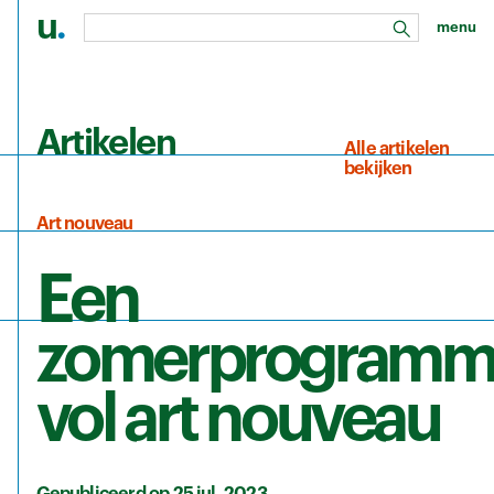
u
.
menu
zoeken
Ga naar de hoofdinhoud
Artikelen
Alle artikelen
bekijken
Art nouveau
Een
zomerprogramm
vol art nouveau