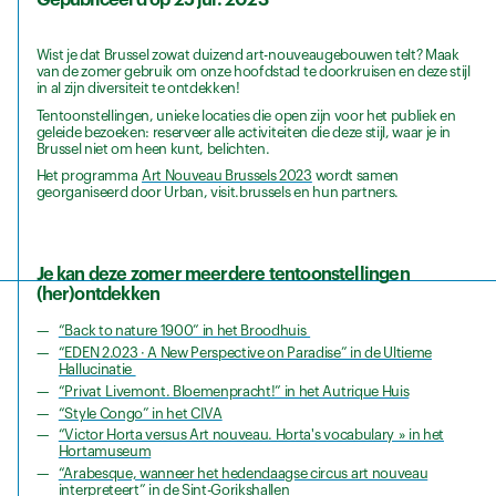
Gepubliceerd op 25 jul. 2023
Wist je dat Brussel zowat duizend art-nouveaugebouwen telt? Maak
van de zomer gebruik om onze hoofdstad te doorkruisen en deze stijl
in al zijn diversiteit te ontdekken!
Tentoonstellingen, unieke locaties die open zijn voor het publiek en
geleide bezoeken: reserveer alle activiteiten die deze stijl, waar je in
Brussel niet om heen kunt, belichten.
Het programma
Art Nouveau Brussels 2023
wordt samen
georganiseerd door Urban, visit.brussels en hun partners.
Je kan deze zomer meerdere tentoonstellingen
(her)ontdekken
“Back to nature 1900” in het Broodhuis
“EDEN 2.023 · A New Perspective on Paradise” in de Ultieme
Hallucinatie
“Privat Livemont. Bloemenpracht!” in het Autrique Huis
“Style Congo” in het CIVA
“Victor Horta versus Art nouveau. Horta's vocabulary » in het
Hortamuseum
“Arabesque, wanneer het hedendaagse circus art nouveau
interpreteert” in de Sint-Gorikshallen