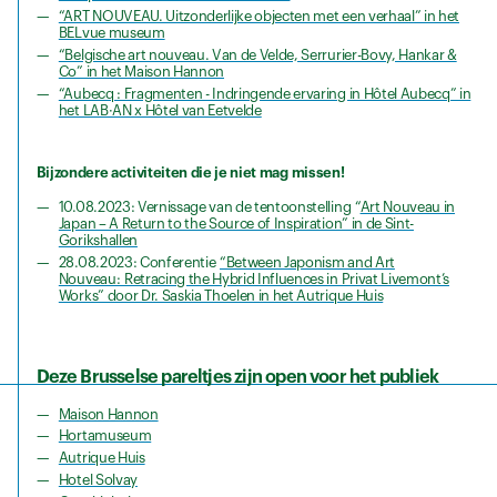
“ART NOUVEAU. Uitzonderlijke objecten met een verhaal” in het
BELvue museum
“Belgische art nouveau. Van de Velde, Serrurier-Bovy, Hankar &
Co” in het Maison Hannon
“Aubecq : Fragmenten - Indringende ervaring in Hôtel Aubecq” in
het LAB·AN x Hôtel van Eetvelde
Bijzondere activiteiten die je niet mag missen!
10.08.2023: Vernissage van de tentoonstelling “
Art Nouveau in
Japan – A Return to the Source of Inspiration” in de Sint-
Gorikshallen
28.08.2023: Conferentie
“Between Japonism and Art
Nouveau: Retracing the Hybrid Influences in Privat Livemont’s
Works” door Dr. Saskia Thoelen in het Autrique Huis
Deze Brusselse pareltjes zijn open voor het publiek
Maison Hannon
Hortamuseum
Autrique Huis
Hotel Solvay