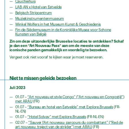
Cauchiehuis
LAB·AN x Hotel van Eetvelde
Belgisch Stripcentrum
Muziekinstrumentenmuseum
Winkel Wolfers in het Museum Kunst & Geschiedenis
Fin-de-Sièclemuseum in de Koninklijke Musea voor Schone
Kunsten van België
Zin om deze uitzonderlijke Brusselse locaties te ontdekken? Schaf
je dan een “Art Nouveau Pass” aan om de meeste van deze
iconische panden gemakkelijk en voordelig te bezoeken.
Vergeet ook niet vooraf te kijken waar je moet reserveren.
Niet te missen geleide bezoeken
Juli 2023
01.07 –
“Art nouveau et style Congo” (“Art nouveau en Congostijl”)
met ARAU
(FR)
01.07 –
“Bureau en hotel van Eetvelde” met Explore.Brussels
(FR-
NL-EN)
01.07 –
“Hotel Solvay” met Explore.Brussels
(FR-NL-EN)
02.07 –
“Sauver l'Art nouveau: parcours du combattant” (“Red de
art nouveau: traject van de strijder”) met ARAU
(FR)