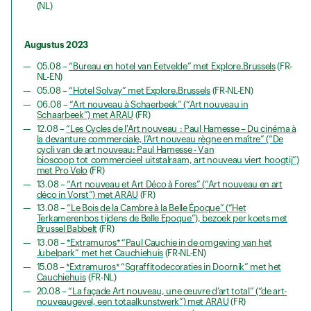
(NL)
Augustus 2023
05.08 –
“Bureau en hotel van Eetvelde” met Explore.Brussels
(FR-
NL-EN)
05.08 –
“Hotel Solvay” met Explore.Brussels
(FR-NL-EN)
06.08 –
“Art nouveau à Schaerbeek” (“Art nouveau in
Schaarbeek”) met ARAU
(FR)
12.08 –
“Les Cycles de l'Art nouveau : Paul Hamesse – Du cinéma à
la devanture commerciale, l’Art nouveau règne en maître” (“De
cycli van de art nouveau: Paul Hamesse - Van
bioscoop tot commercieel uitstalraam, art nouveau viert hoogtij”)
met Pro Velo
(FR)
13.08 –
“Art nouveau et Art Déco à Fores” (“Art nouveau en art
déco in Vorst”) met ARAU
(FR)
13.08 –
“Le Bois de la Cambre à la Belle Époque” (“Het
Terkamerenbos tijdens de Belle Epoque”), bezoek per koets met
Brussel Babbelt
(FR)
13.08 –
*Extramuros* “Paul Cauchie in de omgeving van het
Jubelpark” met het Cauchiehuis
(FR-NL-EN)
15.08 –
*Extramuros* “Sgraffitodecoraties in Doornik” met het
Cauchiehuis
(FR-NL)
20.08 –
“La façade Art nouveau, une œuvre d’art total” (“de art-
nouveaugevel, een totaalkunstwerk”) met ARAU
(FR)