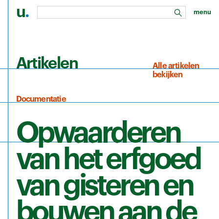
u
.
menu
zoeken
Ga naar de hoofdinhoud
Artikelen
Alle artikelen
bekijken
Documentatie
Opwaarderen
van het erfgoed
van gisteren en
bouwen aan de