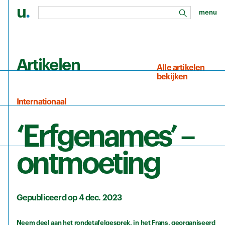
u
.
menu
zoeken
Ga naar de hoofdinhoud
Artikelen
Alle artikelen
bekijken
Internationaal
‘Erfgenames’ –
ontmoeting
Gepubliceerd op 4 dec. 2023
Neem deel aan het rondetafelgesprek, in het Frans, georganiseerd