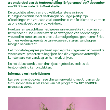
als onderdeel van de tentoonstelling ‘Erfgenames’ op 7 december
om 18.30 uur in de Sint-Gorikshallen.
De onzichtbaarheid van vrouwelijke kunstenaars in de
kunstgeschiedenis roept veel vragen op. Tegelijkertijd zijn
afbeeldingen van vrouwen vaak doordrenkt van fetisjisme en vormen
ze ons ideaalbeeld over vrouwelijkheid.
Hoe kunnen we zichtbaarheid geven aan vrouwelijke kunstenaars uit
het verleden? Hoe kunnen we de aanwezigheid van hedendaagse
vrouwelijke kunstenaars in ons toekomstig erfgoed garanderen? Hoe
kunnen we de representatie van vrouwen gisteren, vandaag en
morgen benaderen?
Het rondetafelgesprek probeert op die grote vragen een antwoord te
vinden en zal proberen te begrijpen hoe die vragen de vrouwelijke
kunstenaars van vandaag en hun werk drijven.
Na het debat wordt u een drankje aangeboden, zodat u de
tentoonstelling kan ontdekken.
Informatie en inschrijvingen
Een evenement georganiseerd in samenwerking met Urban en de
Sint-Gorikshallen in het kader van het programma
ART NOUVEAU
.
BRUSSELS 2023