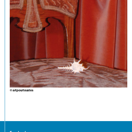
© artpourtoustes