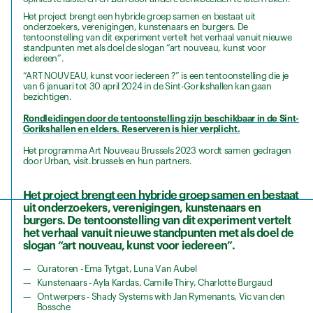
Het project brengt een hybride groep samen en bestaat uit
onderzoekers, verenigingen, kunstenaars en burgers. De
tentoonstelling van dit experiment vertelt het verhaal vanuit nieuwe
standpunten met als doel de slogan “art nouveau, kunst voor
iedereen”.
“ART NOUVEAU, kunst voor iedereen ?” is een tentoonstelling die je
van 6 januari tot 30 april 2024 in de Sint-Gorikshallen kan gaan
bezichtigen.
Rondleidingen door de tentoonstelling zijn beschikbaar in de Sint-
Gorikshallen en elders. Reserveren is hier verplicht.
Het programma Art Nouveau Brussels 2023 wordt samen gedragen
door Urban, visit.brussels en hun partners.
Het project brengt een hybride groep samen en bestaat
uit onderzoekers, verenigingen, kunstenaars en
burgers. De tentoonstelling van dit experiment vertelt
het verhaal vanuit nieuwe standpunten met als doel de
slogan “art nouveau, kunst voor iedereen”.
Curatoren - Ema Tytgat, Luna Van Aubel
Kunstenaars - Ayla Kardas, Camille Thiry, Charlotte Burgaud
Ontwerpers - Shady Systems with Jan Rymenants, Vic van den
Bossche