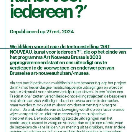
iedereen ?’
Gepubliceerd op 27 mrt. 2024
We blikken vooruit naar de tentoonstelling “ART
NOUVEAU, kunst voor iedereen ?”, die op het einde van
het programma Art Nouveau Brussels 2023
geprogrammeerd staat en ons uitnodigt ons te
verdiepen in de voorwerpen en onderwerpen van
Brusselse art-nouveauhuizen/-musea.
Via een participatieve en multidisciplinaire benadering legt het project
de link met hedendaagse maatschappelijke uitdagingen en wordt er
ruimte vrijmaakt voor nieuwe vertelperspectieven. In een “salon des
Fascinations” zetten verschillende ontdekkingstrajecten de bezoekers
niet alleen aan zich volledig in de art nouveau onder te dompelen,
maar worden zij ook gestimuleerd om deze stroming in vraag te
stellen. De ambivalentie van de beweging wordt op een fascinerende
wijze voorgesteld en leidt tot meervoudige en subjectieve
interpretaties. De tentoonstelling stelt de uitdagingen van het
postmuseale aspect in vraag en voorziet dan ook in een ruimte waar
de bezoekers de kans krijgen hun mening uit te drukken, naar andere
opinies te luisteren en zich door andere denkbeelden te laten raken.